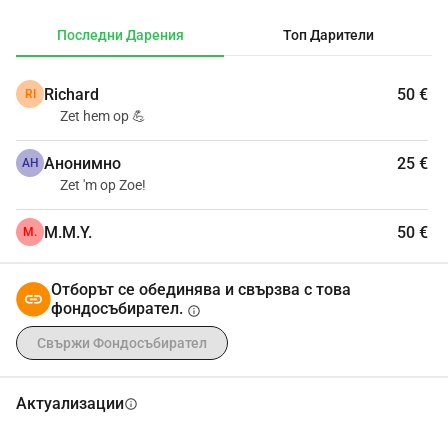
само да допринесете за по-нататъшното развитие на 
Последни Дарения
Топ Дарители
нейните умения, но и да станете част от вълнуващото 
пътуване към върха на арената по тенис на маса.
Richard
50 €
RI
Пътят към върха изисква не само усилията на Зое, но 
Zet hem op 💪
носи и разходи, като ежедневни тренировки и 
седмични тренировки с Бетине Врийзекоп. Също така, 
Анонимно
25 €
АН
турнирите са скъпи, с разходи за пътуване и 
Zet 'm op Zoe!
настаняване, такси за участие и т.н.
По време на Петдесетница е планиран турнир във 
M.M.Y.
50 €
M.
Франция.
Работим върху уебсайт, на който можем да 
Отборът се обединява и свързва с това
публикуваме актуализации.
фондосъбирател.
info
Предварително благодаря за вашето съдействие.
Свържи Фондосъбирател
С уважение 
Ивон Хендрикс
Актуализации
info