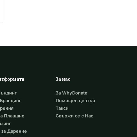
атформата
За нас
фъндинг
За WhyDonate
Брандинг
Помощен център
арения
Такси
 за Плащане
Свържи се с Нас
йзинг
 за Дарение