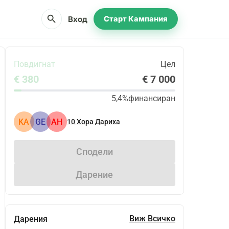
search
Вход
Старт Кампания
Повдигнат
Цел
€ 380
€ 7 000
5,4%
финансиран
KA
GE
АН
10
Хора Дариха
Сподели
Дарение
Виж Всичко
Дарения