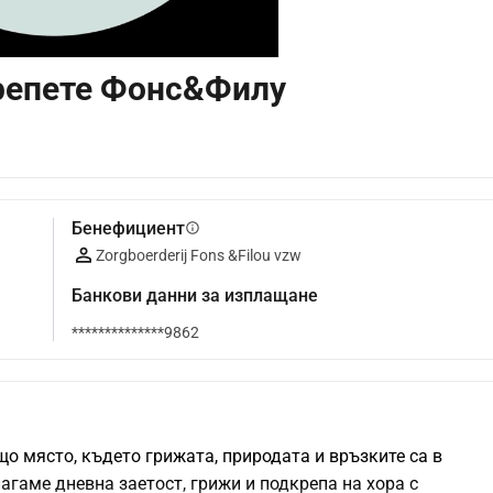
крепете Фонс&Филу
Бенефициент
info
Zorgboerderij Fons &Filou vzw
Банкови данни за изплащане
**************9862
о място, където грижата, природата и връзките са в 
гаме дневна заетост, грижи и подкрепа на хора с 