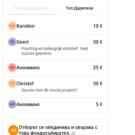
Последни Дарения
Топ Дарители
Karolien
10 €
KA
Geert
50 €
GE
Prachtig en belangrijk initiatief. Veel
succes gewenst.
Анонимно
25 €
АН
Christof
50 €
CH
Succes met dit mooie project!!
Анонимно
5 €
АН
Отборът се обединява и свързва с
това фондосъбирател.
info