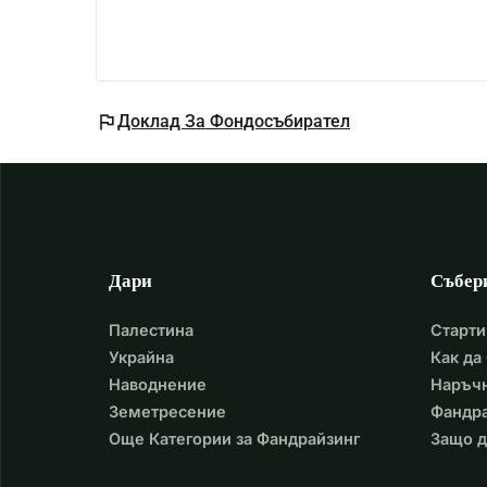
flag
Доклад За Фондосъбирател
Дари
Събер
Палестина
Старти
Украйна
Как да
Наводнение
Наръчн
Земетресение
Фандра
Още Категории за Фандрайзинг
Защо д