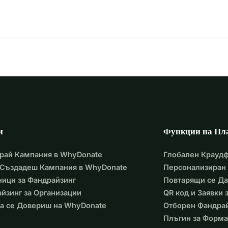
и
Функции на Пл
рай Кампания в WhyDonate
Глобален Крауд
 Създадеш Кампания в WhyDonate
Персонализиран 
ици за Фандрайзинг
Повтарящи се Д
йзинг за Организации
QR код и Заявки
а се Довериш на WhyDonate
Отборен Фандра
Плъгин за Форма