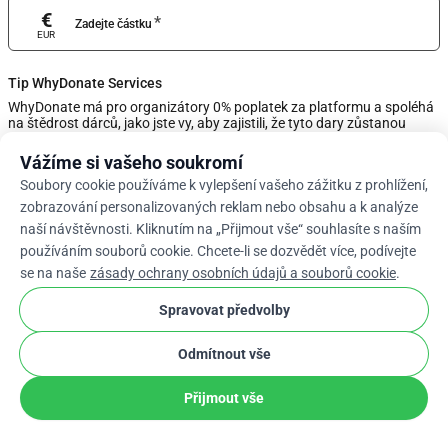
€
*
Zadejte částku
EUR
Tip WhyDonate Services
WhyDonate má pro organizátory 0% poplatek za platformu a spoléhá
na štědrost dárců, jako jste vy, aby zajistili, že tyto dary zůstanou
bezplatné. Upravte množství spropitného pomocí posuvníku nebo
níže zadejte vlastní tip.
Vážíme si vašeho soukromí
Soubory cookie používáme k vylepšení vašeho zážitku z prohlížení,
0%
zobrazování personalizovaných reklam nebo obsahu a k analýze
naší návštěvnosti. Kliknutím na „Přijmout vše“ souhlasíte s naším
používáním souborů cookie. Chcete-li se dozvědět více, podívejte
Zadejte Vlastní Tip
se na naše
zásady ochrany osobních údajů a souborů cookie
.
Dále
Spravovat předvolby
Odmítnout vše
arrow_drop_down
Cs
cookie
Přijmout vše