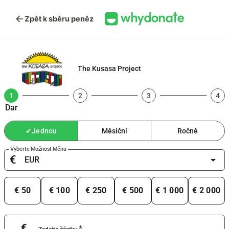
arrow_back
Zpět k sběru peněz
The Kusasa Project
1
2
3
4
Dar
✔
Jednou
Měsíční
Ročně
Vyberte Možnost Měna
€
arrow_drop_down
€ 50
€ 100
€ 250
€ 500
€ 1 000
€ 2 000
€
*