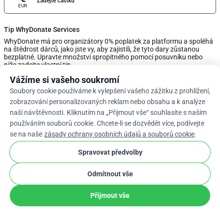
Zadejte částku
EUR
Tip WhyDonate Services
WhyDonate má pro organizátory 0% poplatek za platformu a spoléhá
na štědrost dárců, jako jste vy, aby zajistili, že tyto dary zůstanou
bezplatné. Upravte množství spropitného pomocí posuvníku nebo
níže zadejte vlastní tip.
Vážíme si vašeho soukromí
0%
Soubory cookie používáme k vylepšení vašeho zážitku z prohlížení,
zobrazování personalizovaných reklam nebo obsahu a k analýze
naší návštěvnosti. Kliknutím na „Přijmout vše“ souhlasíte s naším
Zadejte Vlastní Tip
používáním souborů cookie. Chcete-li se dozvědět více, podívejte
se na naše
zásady ochrany osobních údajů a souborů cookie
.
Dále
Spravovat předvolby
Odmítnout vše
arrow_drop_down
Cs
cookie
Přijmout vše