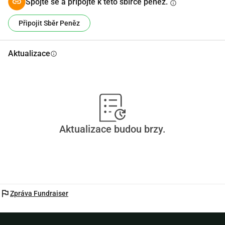
Spojte se a připojte k této sbírce peněz.
info
Připojit Sběr Peněz
Aktualizace
info
Aktualizace budou brzy.
flag
Zpráva Fundraiser