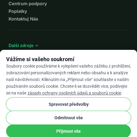
Centrum podpory
Poplatky
Kontaktuj Nás
expand_more
Další zdroje
Vážíme si vašeho soukromí
Soubory cookie používáme k vylepšení vašeho zážitku z prohlížení,
zobrazování personalizovaných reklam nebo obsahu a k analýze
arrow_drop_down
Cs
naší návštěvnosti. Kliknutím na „Přijmout vše“ souhlasíte s naším
používáním souborů cookie. Chcete-li se dozvědět více, podívejte
★★★★★
4,9 / 5 na základě 500+ recenzí
se na naše
zásady ochrany osobních údajů a souborů cookie
.
Spravovat předvolby
© 2012–2026
WhyDonate
Soukromí a cookies
Odmítnout vše
cookie
Obchodní podmínky
Nastavení Souborů Cookie
stripe
Vyrobeno v Evropě
★
Ověřený Partner
check
Přijmout vše