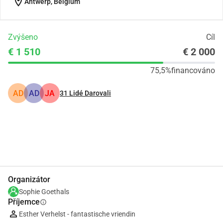
location_on
Antwerp, Belgium
Zvýšeno
Cíl
€ 1 510
€ 2 000
75,5%
financováno
AD
AD
JA
31
Lidé Darovali
Podíl
Darovat
Organizátor
Sophie Goethals
Příjemce
info
Esther Verhelst - fantastische vriendin