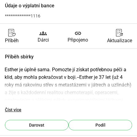
Údaje o výplatní bance
**************1116
groups
link
Dárci
Připojeno
Příběh
Aktualizace
Příběh sbírky
Esther je úplně sama. Pomozte jí získat potřebnou péči a 
klid, aby mohla pokračovat v boji.--Esther je 37 let (už 4 
roky má rakovinu střev s metastázemi v játrech a uzlinách) 
a žije s každodenní realitou chemoterapií, operacemi, 
ozařováním a těžkými někdy experimentálními léčbami. 
Bolest, únava a nejistota jsou neustále přítomny. A přesto 
Číst více
pokračuje. Stále pracuje. Stále bojuje.Ale tento boj je těžký. 
Lékařské náklady se hromadí a dnes si Esther sotva může 
Darovat
Podíl
dovolit i nezbytnou fyzioterapii a léky péči, která je zásadní 