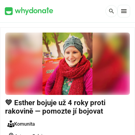
menu
search
💛 Esther bojuje už 4 roky proti
rakovině — pomozte jí bojovat
Komunita