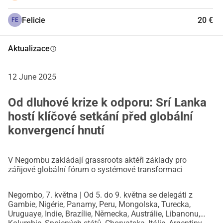
změně systému, zdola nahoru.
Felicie
20 €
FE
Abychom to umožnili, musíme zajistit, že každý bude 
moci účastnit a svobodně se vyjadřovat. Jazyková 
spravedlnost je klíčová pro budování skutečně globálního 
Aktualizace
info
hnutí. Vaše podpora nám může pomoci zajistit, že 
simultánní tlumočení ve více než 17 jazycích bude plně 
12 June 2025
zajištěno, což umožní inkluzivní a podpůrné prostředí.
Proč je to důležité? 
Od dluhové krize k odporu: Srí Lanka
hostí klíčové setkání před globální
V roce 2007, na 1. fóru Nyéléni, byla koncepce potravinové 
konvergencí hnutí
suverenity založená na kontrole lidí nad potravinovými 
systémy vymyšlena a definována jako alternativa k 
programům bezpečnosti potravin shora dolů. Tento 
V Negombu zakládají grassroots aktéři základy pro
koncept a politická agenda, kterou obsahuje, od té doby 
zářijové globální fórum o systémové transformaci
ovlivnily národní ústavy a globální diskuse.
Dnes, ve světě otřeseném pandemiemi, válkami a 
Negombo, 7. května | Od 5. do 9. května se delegáti z
Gambie, Nigérie, Panamy, Peru, Mongolska, Turecka,
klimatickými katastrofami, je potravinová suverenita 
Uruguaye, Indie, Brazílie, Německa, Austrálie, Libanonu,
naléhavější než kdy jindy.