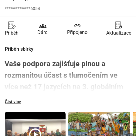
**************6054
groups
link
Dárci
Připojeno
Příběh
Aktualizace
Příběh sbírky
Vaše podpora zajišťuje plnou a 
rozmanitou účast s tlumočením ve 
více než 17 jazycích na 3. globálním 
fóru Nyéléni, které spojuje více než 50 
Číst více
hnutí.
------------
Vzhledem k narůstající překrývající se krizi ekonomické, 
play_circle
sociální, demokratické, ekologické, zdravotní, patriarchální 