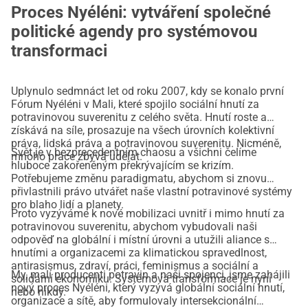
způsobem.
Proces Nyéléni: vytváření společné
systémové transformace na stůl.
Tyto sítě, spolu s dalšími, kteří pracují na právech 
politické agendy pro systémovou
pracovníků, spravedlnosti pro migranty, stejně jako 
transformaci
akademiky, vědci a umělci, tvoří páteř 3. globálního fóra 
Nyéléni, spojují kolektivní sílu, aby pevně vrátily agendu 
Uplynulo sedmnáct let od roku 2007, kdy se konalo první
systémové transformace zpět na čelní místo.
Fórum Nyéléni v Mali, které spojilo sociální hnutí za
Mnohé z těchto sítí jsou součástí Mezinárodního 
potravinovou suverenitu z celého světa. Hnutí roste a
plánovacího výboru pro potravinovou suverenitu (IPC), 
získává na síle, prosazuje na všech úrovních kolektivní
práva, lidská práva a potravinovou suverenitu. Nicméně,
který zastupuje více než 6 000 organizací a 300 milionů 
Svět je v bezprecedentním chaosu a všichni čelíme
mnoho práce zbývá udělat.
producentů potravin.
hluboce zakořeněným překrývajícím se krizím.
Potřebujeme změnu paradigmatu, abychom si znovu
Společně jsme vytvořili Globální řídící výbor pro organizaci 
přivlastnili právo utvářet naše vlastní potravinové systémy
fóra Nyéléni.
pro blaho lidí a planety.
Proto vyzýváme k nové mobilizaci uvnitř i mimo hnutí za
Centro Internazionale Crocevia, založené v roce 1958, hostí 
potravinovou suverenitu, abychom vybudovali naši
tuto fundraisingovou akci ve svůj prospěch.
odpověď na globální i místní úrovni a utužili aliance s
hnutími a organizacemi za klimatickou spravedlnost,
antirasismus, zdraví, práci, feminismus a sociální a
My, malí producenti potravin a naši spojenci, jsme zahájili
solidární ekonomiku. Systémová transformace je nyní
nový proces Nyéléni, který vyzývá globální sociální hnutí,
nebo nikdy.
organizace a sítě, aby formulovaly intersekcionální