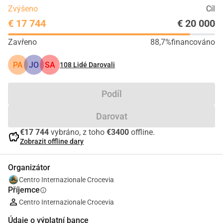
Zvýšeno
Cíl
€ 17 744
€ 20 000
Zavřeno
88,7%
financováno
PA
JO
SA
108
Lidé Darovali
Podíl
Darovat
€17 744
vybráno, z toho
€3400
offline.
savings
Zobrazit offline dary
Organizátor
Centro Internazionale Crocevia
Příjemce
info
Centro Internazionale Crocevia
Údaje o výplatní bance