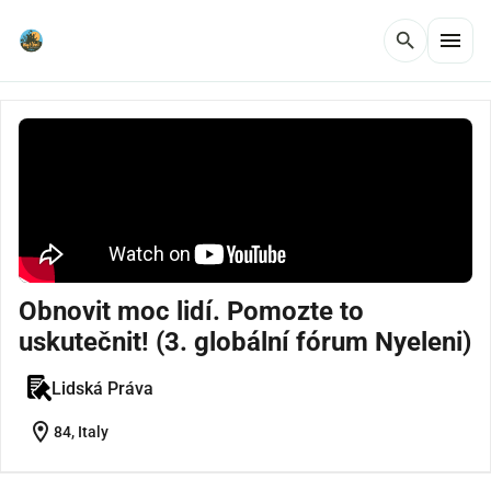
menu
search
Obnovit moc lidí. Pomozte to
uskutečnit! (3. globální fórum Nyeleni)
Lidská Práva
location_on
84, Italy