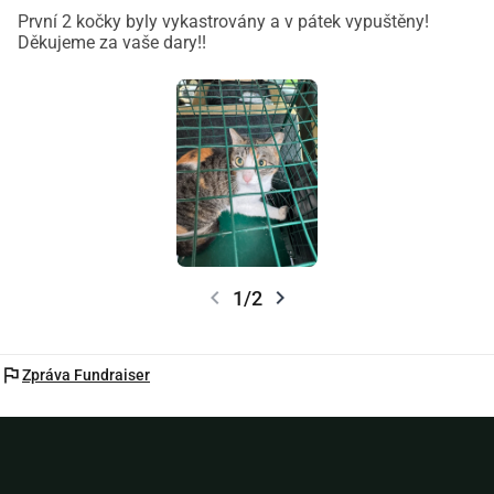
První 2 kočky byly vykastrovány a v pátek vypuštěny!
Děkujeme za vaše dary!!
chevron_left
chevron_right
1/2
flag
Zpráva Fundraiser