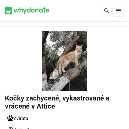
menu
search
Kočky zachycené, vykastrované a
vrácené v Attice
Zvířata