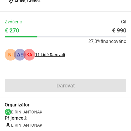
location_on
Attica, Greece
Zvýšeno
Cíl
€ 270
€ 990
27,3%
financováno
NI
ΔΕ
ΚΑ
11
Lidé Darovali
Podíl
Darovat
Organizátor
EIRINI ANTONAKI
Příjemce
info
EIRINI ANTONAKI