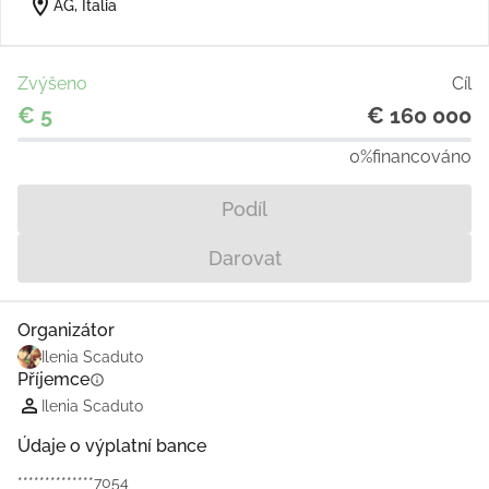
location_on
AG, Italia
Zvýšeno
Cíl
€ 5
€ 160 000
0%
financováno
Podíl
Darovat
Organizátor
Ilenia Scaduto
Příjemce
info
Ilenia Scaduto
Údaje o výplatní bance
**************7054