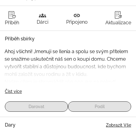
groups
link
Dárci
Připojeno
Příběh
Aktualizace
Příběh sbírky
Ahoj všichni! Jmenuji se Ilenia a spolu se svým přítelem 
se snažíme uskutečnit náš sen o koupi domu. Chceme 
vytvořit stabilní a důstojnou budoucnost, kde bychom 
mohli založit svou rodinu a žít v klidu.
Naším cílem je shromáždit 160 000 eur na pokrytí 
nákladů na koupi našeho tolik vytouženého domu. 
Číst více
Každý příspěvek, velký nebo malý, nás o krok blíže 
přiblíží k našemu snu.
Darovat
Podíl
Jsme nesmírně vděční za vaši podporu a pomoc při 
dosažení tohoto důležitého cíle v našem životě.
Dary
Zobrazit Vše
Děkujeme z celého srdce!