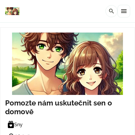
menu
search
Pomozte nám uskutečnit sen o
domově
Sny