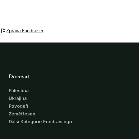
flag
Zpráva Fundraiser
Darovat
Palestina
Ukrajina
Povodeň
Zemětřesení
Další Kategorie Fundraisingu