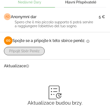
Nedávné Dary
Hlavní Přispěvatelé
Anonymní dar
5 €
AD
Spero che il mio piccolo supporto ti potrà servire
a raggiungere l’obiettivo del tuo sogno.
Spojte se a připojte k této sbírce peněz.
info
Připojit Sběr Peněz
Aktualizace
info
Aktualizace budou brzy.