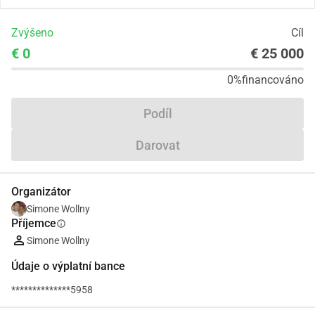
Zvýšeno
Cíl
€ 0
€ 25 000
0%
financováno
Podíl
Darovat
Organizátor
Simone Wollny
Příjemce
info
Simone Wollny
Údaje o výplatní bance
**************5958