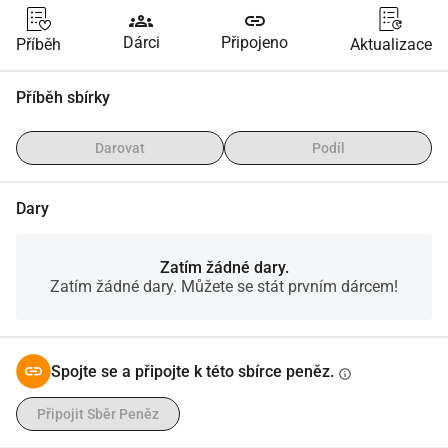
groups
link
Dárci
Připojeno
Příběh
Aktualizace
Příběh sbírky
Darovat
Podíl
Dary
Zatím žádné dary.
Zatím žádné dary. Můžete se stát prvním dárcem!
Spojte se a připojte k této sbírce peněz.
info
Připojit Sběr Peněz