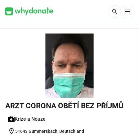
menu
search
ARZT CORONA OBĚTÍ BEZ PŘÍJMŮ
Krize a Nouze
location_on
51643 Gummersbach, Deutschland