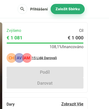
search
Přihlášení
Založit Sbírku
Zvýšeno
Cíl
€ 1 081
€ 1 000
108,1%
financováno
CH
AV
AM
15
Lidé Darovali
Podíl
Darovat
Zobrazit Vše
Dary