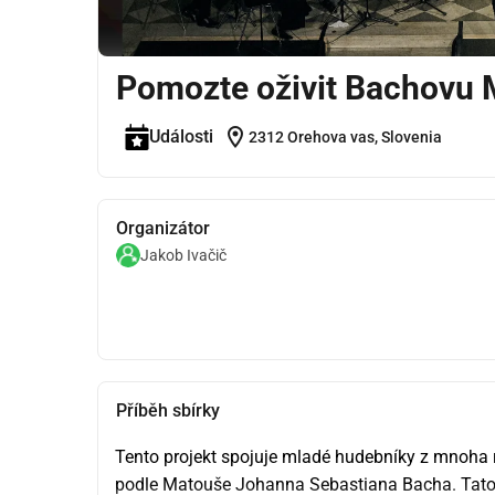
Pomozte oživit Bachovu 
location_on
Události
2312 Orehova vas, Slovenia
Organizátor
Jakob Ivačič
Příběh sbírky
Tento projekt spojuje mladé hudebníky z mnoha rů
podle Matouše Johanna Sebastiana Bacha. Tato ne