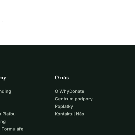
rmy
O nás
nding
O WhyDonate
Centrum podpory
Poplatky
o Platbu
Kontaktuj Nás
ing
o Formuláře