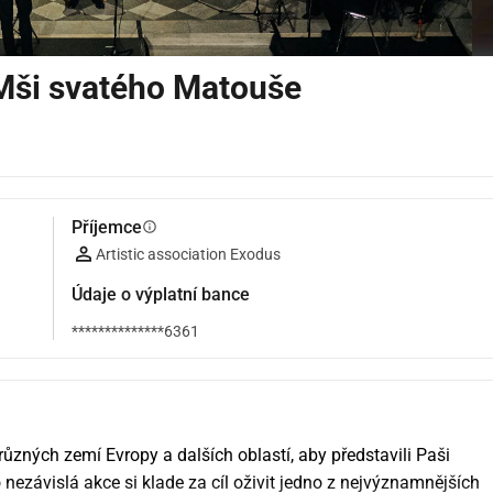
Mši svatého Matouše
Příjemce
info
Artistic association Exodus
Údaje o výplatní bance
**************6361
zných zemí Evropy a dalších oblastí, aby představili Paši 
závislá akce si klade za cíl oživit jedno z nejvýznamnějších 