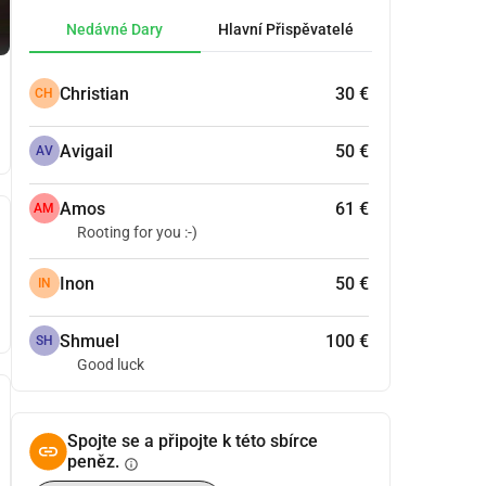
Nedávné Dary
Hlavní Přispěvatelé
Christian
30 €
CH
Avigail
50 €
AV
Amos
61 €
AM
Rooting for you :-)
Inon
50 €
IN
Shmuel
100 €
SH
Good luck
Spojte se a připojte k této sbírce
peněz.
info