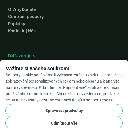
O WhyDonate
Centrum podpory
Poplatky
Kontaktuj Nás
expand_more
Další zdroje
Vážíme si vašeho soukromí
Soubory cookie používáme k vylepšení vašeho zážitku z prohlížení,
zobrazování personalizovaných reklam nebo obsahu a k analýze
arrow_drop_down
Cs
naší návštěvnosti. Kliknutím na „Přijmout vše“ souhlasíte s naším
používáním souborů cookie. Chcete-li se dozvědět více, podívejte
★★★★★
4,9 / 5 na základě 500+ recenzí
se na naše
zásady ochrany osobních údajů a souborů cookie
.
Spravovat předvolby
© 2012–2026
WhyDonate
Soukromí a cookies
Odmítnout vše
cookie
Obchodní podmínky
Nastavení Souborů Cookie