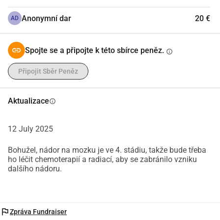
Anonymní dar
20 €
AD
Spojte se a připojte k této sbírce peněz.
info
Připojit Sběr Peněz
Aktualizace
info
12 July 2025
Bohužel, nádor na mozku je ve 4. stádiu, takže bude třeba
ho léčit chemoterapií a radiací, aby se zabránilo vzniku
dalšího nádoru.
flag
Zpráva Fundraiser