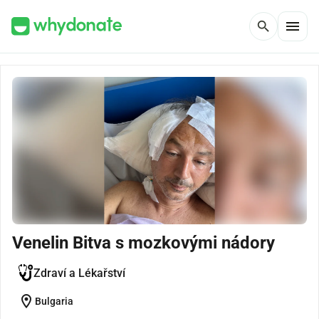
menu
search
Venelin Bitva s mozkovými nádory
Zdraví a Lékařství
location_on
Bulgaria