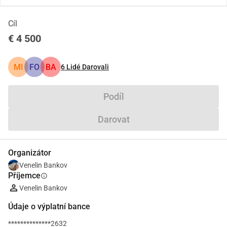
Cíl
€ 4 500
MI
FO
BA
6
Lidé Darovali
Podíl
Darovat
Organizátor
Venelin Bankov
Příjemce
info
Venelin Bankov
Údaje o výplatní bance
**************2632