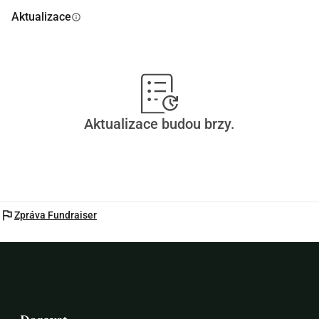
Aktualizace
info
Aktualizace budou brzy.
flag
Zpráva Fundraiser