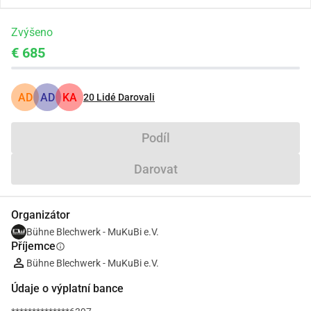
Zvýšeno
€ 685
AD
AD
KA
20
Lidé Darovali
Podíl
Darovat
Organizátor
Bühne Blechwerk - MuKuBi e.V.
Příjemce
info
Bühne Blechwerk - MuKuBi e.V.
Údaje o výplatní bance