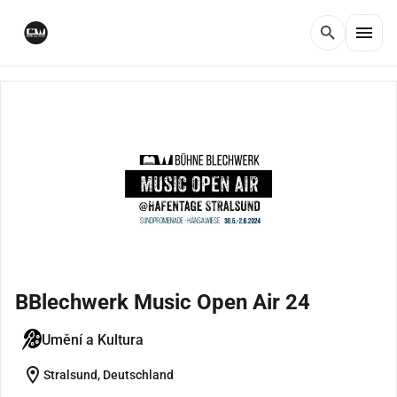
menu
search
BBlechwerk Music Open Air 24
Umění a Kultura
location_on
Stralsund, Deutschland