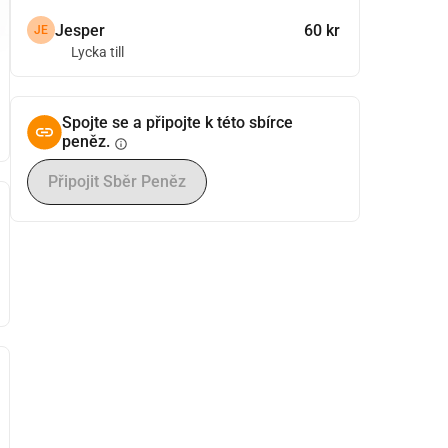
Jesper
60 kr
JE
Lycka till
Spojte se a připojte k této sbírce
peněz.
info
Připojit Sběr Peněz