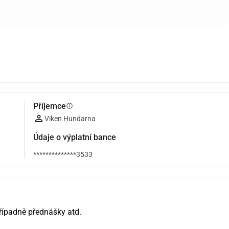
Příjemce
info
Viken Hundarna
Údaje o výplatní bance
**************3533
případně přednášky atd.