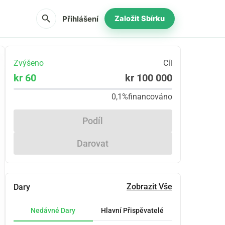
search
Přihlášení
Založit Sbírku
Zvýšeno
Cíl
kr 60
kr 100 000
0,1%
financováno
Podíl
Darovat
Zobrazit Vše
Dary
Nedávné Dary
Hlavní Přispěvatelé