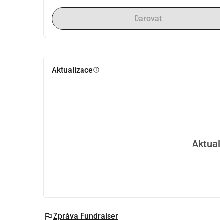
Darovat
Aktualizace
info
Aktual
flag
Zpráva Fundraiser