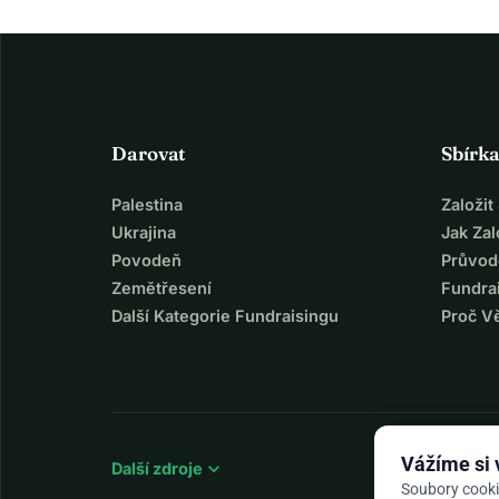
Darovat
Sbírk
Palestina
Založi
Ukrajina
Jak Za
Povodeň
Průvod
Zemětřesení
Fundra
Další Kategorie Fundraisingu
Proč V
Vážíme si
expand_more
Další zdroje
Soubory cooki