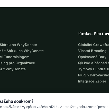
a
Funkce Platfo
t Sbírku na WhyDonate
Globální Crowdfu
ložit Sbírku na WhyDonate
Vlastní Branding
ci Fundraisingem
Opakované Dary
ising pro Organizace
QR kód a Žádosti 
ěřit WhyDonate
Týmový Fundrais
Plugin Darovacíh
Integrace Zapier
 vašeho soukromí
e používáme k vylepšení vašeho zážitku z prohlížení, zobrazování perso