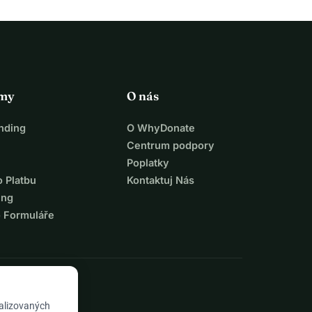
rmy
O nás
nding
O WhyDonate
Centrum podpory
Poplatky
o Platbu
Kontaktuj Nás
ing
o Formuláře
nalizovaných