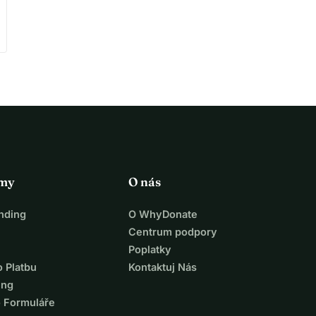
rmy
O nás
nding
O WhyDonate
Centrum podpory
Poplatky
o Platbu
Kontaktuj Nás
ing
o Formuláře