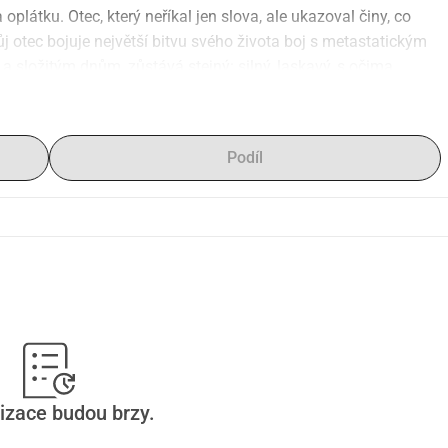
plátku. Otec, který neříkal jen slova, ale ukazoval činy, co 
otec bojuje největší bitvu svého života boj s metastatickým 
tě a složitým dnům, zůstává stejný: silný, laskavý, s očima 
a nevidím nemoc, ale muže, který formoval mou duši, muže, 
ento boj není jen jeho. Je i náš, těch, kteří ho milujeme. 
áváme mu sílu, když je unavený ale pravda je, že většinou on 
Podíl
.Tyto řádky nepíšu pro soucit, ale abych uctil MUŽE: mého 
kt, lásku a navíc modlitbu od těch, kteří nás znají.Pokud máte 
, prosím, pošlete to k němu. Někdy i ty nejmenší gesta 
lu, až do konce
izace budou brzy.