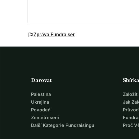
flag
Zpráva Fundraiser
Darovat
Sbírk
Palestina
Založi
Ukrajina
Jak Za
Povodeň
Průvod
Zemětřesení
Fundra
Další Kategorie Fundraisingu
Proč V