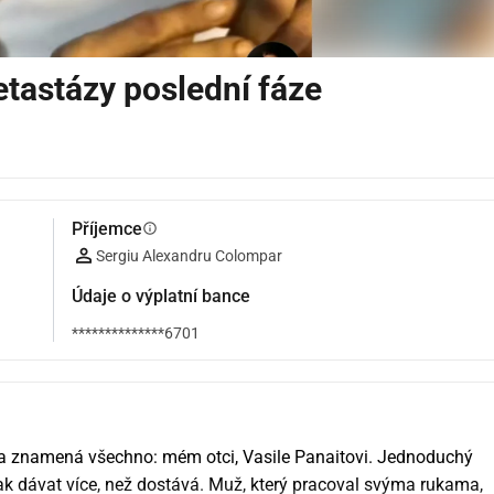
etastázy poslední fáze
Příjemce
info
Sergiu Alexandru Colompar
Údaje o výplatní bance
**************6701
 a znamená všechno: mém otci, Vasile Panaitovi. Jednoduchý 
ak dávat více, než dostává. Muž, který pracoval svýma rukama, 