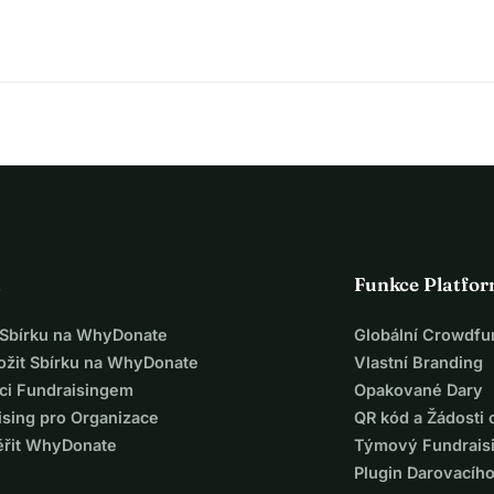
a
Funkce Platfo
t Sbírku na WhyDonate
Globální Crowdfu
ložit Sbírku na WhyDonate
Vlastní Branding
ci Fundraisingem
Opakované Dary
ising pro Organizace
QR kód a Žádosti 
ěřit WhyDonate
Týmový Fundrais
Plugin Darovacíh