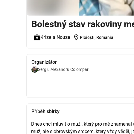
Bolestný stav rakoviny m
location_on
Krize a Nouze
Ploiești, Romania
Organizátor
Sergiu Alexandru Colompar
Příběh sbírky
Dnes chci mluvit o muži, který pro mě znamenal
muž, ale s obrovským srdcem, který vždy věděl, j