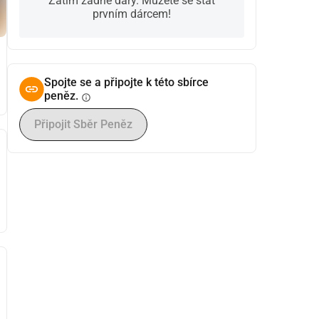
Zatím žádné dary. Můžete se stát
prvním dárcem!
Spojte se a připojte k této sbírce
peněz.
info
Připojit Sběr Peněz