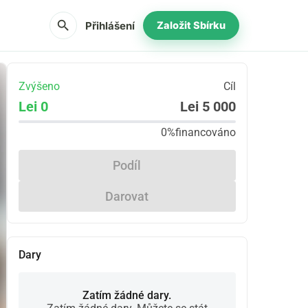
search
Přihlášení
Založit Sbírku
Zvýšeno
Cíl
Lei 0
Lei 5 000
0%
financováno
Podíl
Darovat
Dary
Zatím žádné dary.