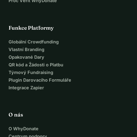
Proč Věřit WhyDonate
Funkce Platformy
Globální Crowdfunding
Vlastní Branding
Opakované Dary
QR kód a Žádosti o Platbu
Týmový Fundraising
Plugin Darovacího Formuláře
Integrace Zapier
O nás
O WhyDonate
Centrum podpory