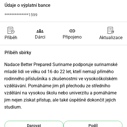
Údaje o výplatní bance
**************1599
groups
link
Dárci
Připojeno
Příběh
Aktualizace
Příběh sbírky
Nadace Better Prepared Suriname podporuje surinamské 
mladé lidi ve věku od 16 do 22 let, kteří nemají přímého 
rodinného příslušníka s zkušenostmi ve vysokoškolském 
vzdělávání. Pomáháme jim při přechodu ze středního 
vzdělání na vysokou školu nebo univerzitu a pomáháme 
jim nejen získat přístup, ale také úspěšně dokončit jejich 
studium.
Darovat
Podíl