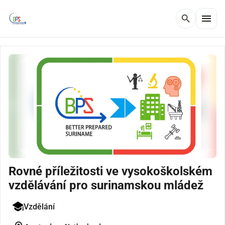
menu
search
Rovné příležitosti ve vysokoškolském
vzdělávání pro surinamskou mládež
Vzdělání