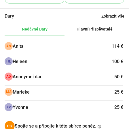
Dary
Zobrazit Vše
Nedávné Dary
Hlavní Přispěvatelé
Anita
114 €
AN
Heleen
100 €
HE
Anonymní dar
50 €
AD
Marieke
25 €
MA
Yvonne
25 €
YV
Spojte se a připojte k této sbírce peněz.
info