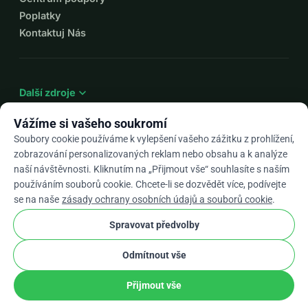
Poplatky
Kontaktuj Nás
expand_more
Další zdroje
Vážíme si vašeho soukromí
Soubory cookie používáme k vylepšení vašeho zážitku z prohlížení,
zobrazování personalizovaných reklam nebo obsahu a k analýze
arrow_drop_down
Cs
naší návštěvnosti. Kliknutím na „Přijmout vše“ souhlasíte s naším
používáním souborů cookie. Chcete-li se dozvědět více, podívejte
★★★★★
4,9 / 5 na základě 500+ recenzí
se na naše
zásady ochrany osobních údajů a souborů cookie
.
Spravovat předvolby
© 2012–2026
WhyDonate
Soukromí a cookies
Odmítnout vše
cookie
Obchodní podmínky
Nastavení Souborů Cookie
stripe
Vyrobeno v Evropě
★
Ověřený Partner
check
Přijmout vše