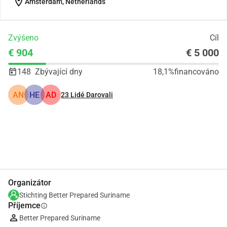
location_on
Amsterdam, Netherlands
Zvýšeno
Cíl
€ 904
€ 5 000
148
Zbývající dny
18,1%
financováno
AN
HE
AD
23
Lidé Darovali
Podíl
Darovat
Organizátor
Stichting Better Prepared Suriname
Příjemce
info
Better Prepared Suriname