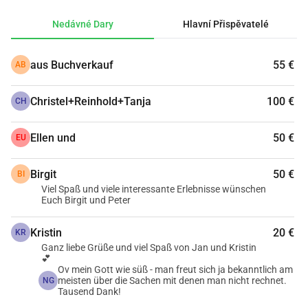
účastníme Baltic Sea Circle, rallye kolem Baltského moře. 
Nedávné Dary
Hlavní Přispěvatelé
Tour organizuje "Superlative Adventure Club" (SAC), jehož 
akce jsou vždy spojeny s charitativním myšlením. A tak 
aus Buchverkauf
55 €
AB
jsme se i my nechali nadchnout pro dobrou věc. Rozhodli 
jsme se pro veřejnou platformu pro dary, aby si každý mohl 
Christel+Reinhold+Tanja
100 €
sledovat pokrok a každý mohl snadno přispět k tomu, 
CH
abychom dosáhli cíle alespoň 500 . Pro nás je to také 
poprvé, co něco takového děláme, jak rallye, tak akci na 
Ellen und
50 €
EU
dary, a jsme velmi zvědaví, jak se to všechno vyvine. Jdeme 
na to!
Birgit
50 €
BI
Viel Spaß und viele interessante Erlebnisse wünschen
Euch Birgit und Peter
Kristin
20 €
KR
Ganz liebe Grüße und viel Spaß von Jan und Kristin
💕
Ov mein Gott wie süß - man freut sich ja bekanntlich am
meisten über die Sachen mit denen man nicht rechnet.
NG
Tausend Dank!