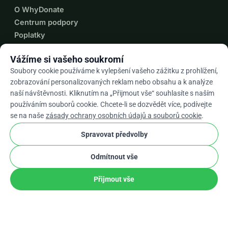
O WhyDonate
Centrum podpory
Poplatky
Kontaktuj Nás
Vážíme si vašeho soukromí
Soubory cookie používáme k vylepšení vašeho zážitku z prohlížení,
zobrazování personalizovaných reklam nebo obsahu a k analýze
expand_more
Další zdroje
naší návštěvnosti. Kliknutím na „Přijmout vše“ souhlasíte s naším
používáním souborů cookie. Chcete-li se dozvědět více, podívejte
se na naše
zásady ochrany osobních údajů a souborů cookie
.
Spravovat předvolby
arrow_drop_down
Cs
Odmítnout vše
★★★★★
4,9 / 5 na základě 500+ recenzí
Přijmout vše
Podíl
Darovat
© 2012–2026
WhyDonate
Soukromí a cookies
cookie
Obchodní podmínky
Nastavení Souborů Cookie