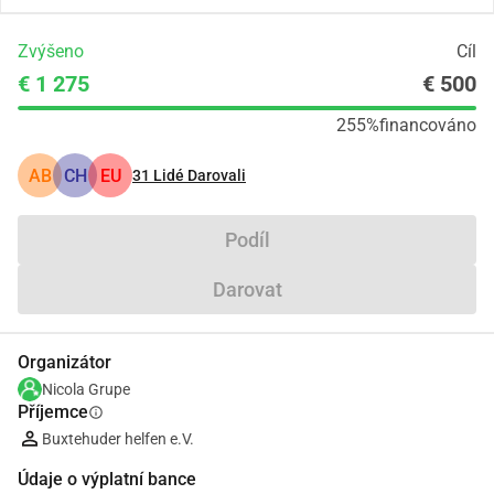
Zvýšeno
Cíl
€ 1 275
€ 500
255%
financováno
AB
CH
EU
31
Lidé Darovali
Podíl
Darovat
Organizátor
Nicola Grupe
Příjemce
info
Buxtehuder helfen e.V.
Údaje o výplatní bance