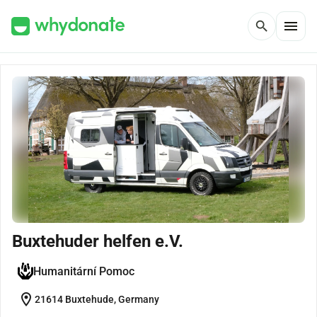
menu
search
Buxtehuder helfen e.V.
Humanitární Pomoc
location_on
21614 Buxtehude, Germany