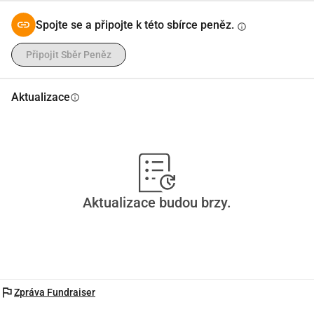
Spojte se a připojte k této sbírce peněz.
info
Připojit Sběr Peněz
Aktualizace
info
Aktualizace budou brzy.
flag
Zpráva Fundraiser