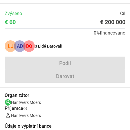
Zvýšeno
Cíl
€ 60
€ 200 000
0%
financováno
LU
AD
DO
3
Lidé Darovali
Podíl
Darovat
Organizátor
Hanfwerk Moers
Příjemce
info
Hanfwerk Moers
Údaje o výplatní bance