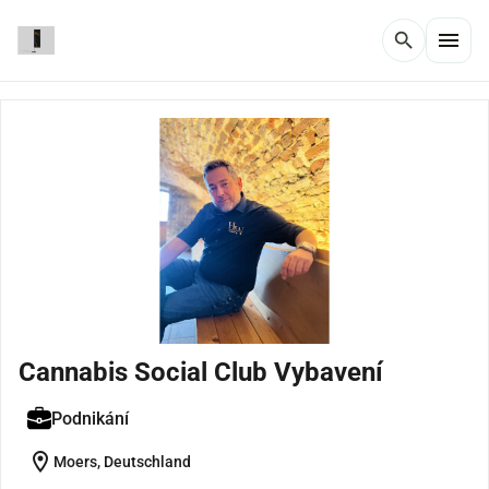
menu
search
Cannabis Social Club Vybavení
Podnikání
location_on
Moers, Deutschland