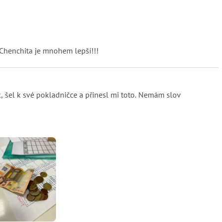
 Chenchita je mnohem lepší!!!
k, šel k své pokladničce a přinesl mi toto. Nemám slov