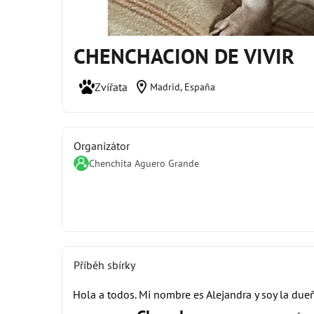
CHENCHACION DE VIVIR
location_on
Zvířata
Madrid, España
Organizátor
Chenchita Aguero Grande
Příběh sbírky
Hola a todos. Mi nombre es Alejandra y soy la due