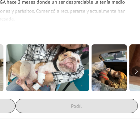
GA hace 2 meses donde un ser despreciable la tenía medio 
ciones y parásitos. Comenzó a recuperarse y actualmente han 
gresada.
 me ha sobrevenido por todo lo que han tenido que 
aypal y Bizum)
Podíl