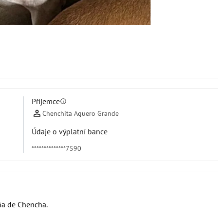
Příjemce
info
Chenchita Aguero Grande
Údaje o výplatní bance
**************7590
ña de Chencha.