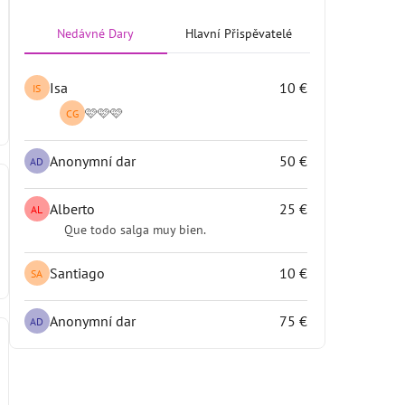
Nedávné Dary
Hlavní Přispěvatelé
Isa
10 €
IS
🩷🩷🩷
CG
Anonymní dar
50 €
AD
Alberto
25 €
AL
Que todo salga muy bien.
Santiago
10 €
SA
Anonymní dar
75 €
AD