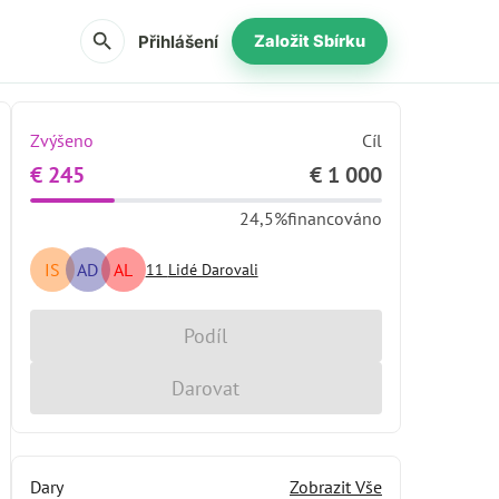
search
Přihlášení
Založit Sbírku
Zvýšeno
Cíl
€ 245
€ 1 000
24,5%
financováno
IS
AD
AL
11
Lidé Darovali
Podíl
Darovat
Dary
Zobrazit Vše