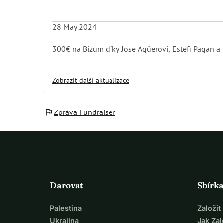
28 May 2024
300€ na Bizum díky Jose Agüerovi, Estefi Pagan 
Zobrazit další aktualizace
flag
Zpráva Fundraiser
Darovat
Sbírk
Palestina
Založi
Ukrajina
Jak Za