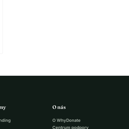
rmy
O nás
nding
O WhyDonate
Centrum podpory