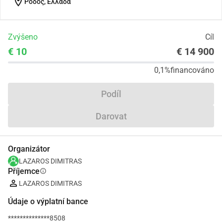
location_on
Ρόδος, Ελλάδα
Zvýšeno
Cíl
€ 10
€ 14 900
0,1%
financováno
Podíl
Darovat
Organizátor
LAZAROS DIMITRAS
Příjemce
info
LAZAROS DIMITRAS
Údaje o výplatní bance
**************8508