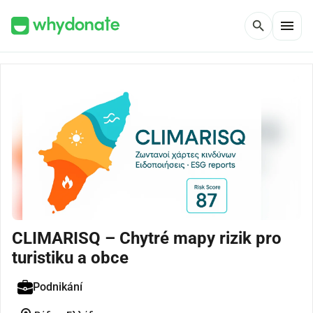
menu
search
CLIMARISQ – Chytré mapy rizik pro
turistiku a obce
Podnikání