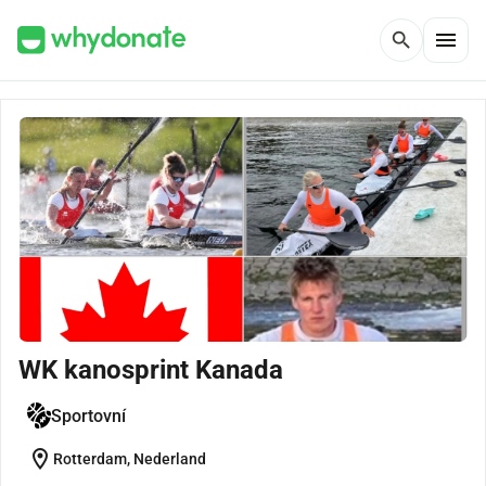
menu
search
WK kanosprint Kanada
Sportovní
location_on
Rotterdam, Nederland