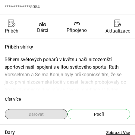
**************5054
groups
link
Dárci
Připojeno
Příběh
Aktualizace
Příběh sbírky
Během světových pohárů v květnu naši nizozemští 
sportovci našli spojení s elitou světového sportu! Ruth 
Vorsselman a Selma Konijn byly průkopnické tím, že se 
jako první nizozemské lodě v deseti letech probojovaly do 
finále olympijské disciplíny v České republice. O týden 
později dokonce ještě lépe a v Polsku se přiblížily k 
Číst více
medailím. Také dámy K4 s Anjou Mus, Wies Siffels, 
Selmou Konijn a Kitty Schiphorst Preuper ukázaly slibné 
Darovat
Podíl
výsledky!
Albart Flier skončil na velmi pěkném 9. místě na 5000 m.
Dary
Zobrazit Vše