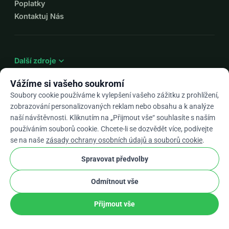
Poplatky
Kontaktuj Nás
expand_more
Další zdroje
Vážíme si vašeho soukromí
Soubory cookie používáme k vylepšení vašeho zážitku z prohlížení,
zobrazování personalizovaných reklam nebo obsahu a k analýze
arrow_drop_down
Cs
naší návštěvnosti. Kliknutím na „Přijmout vše“ souhlasíte s naším
používáním souborů cookie. Chcete-li se dozvědět více, podívejte
★★★★★
4,9 / 5 na základě 500+ recenzí
se na naše
zásady ochrany osobních údajů a souborů cookie
.
Spravovat předvolby
© 2012–2026
WhyDonate
Soukromí a cookies
Odmítnout vše
cookie
Obchodní podmínky
Nastavení Souborů Cookie
stripe
Vyrobeno v Evropě
★
Ověřený Partner
check
Přijmout vše
Darovat
Podíl