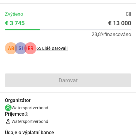
Zvýšeno
Cíl
€ 3 745
€ 13 000
28,8%
financováno
AB
SI
ER
65
Lidé Darovali
Podíl
Darovat
Organizátor
Watersportverbond
Příjemce
info
Watersportverbond
Údaje o výplatní bance