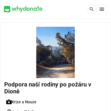
menu
search
Podpora naší rodiny po požáru v
Dioně
Krize a Nouze