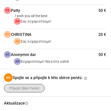
Patty
50 €
PA
I wish you all the best
Σας ευχαριστούμε!
AN
CHRISTINA
20 €
CH
Σας ευχαριστούμε!
AN
Anonymní dar
50 €
AD
Ευχαριστούμε! Να είστε καλά!
AN
Spojte se a připojte k této sbírce peněz.
info
Připojit Sběr Peněz
Aktualizace
info