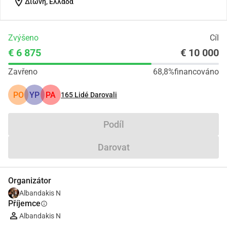
location_on
Διώνη, Ελλάδα
Zvýšeno
Cíl
€ 6 875
€ 10 000
Zavřeno
68,8%
financováno
PO
YP
PA
165
Lidé Darovali
Podíl
Darovat
Organizátor
Albandakis N
Příjemce
info
Albandakis N