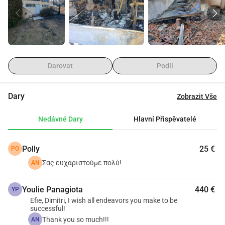
jako předměty z naší práce, které byly při požáru zničeny. 
Jsme vděční za lásku, kterou od prvního okamžiku 
přijímáme.
Dimitris Albandakis, Efi Korpou 
d.albandakis@gmail.com 
6936651643
Darovat
Podíl
Dary
Zobrazit Vše
Nedávné Dary
Hlavní Přispěvatelé
Polly
25 €
PO
Σας ευχαριστούμε πολύ!
AN
Youlie Panagiota
440 €
YP
Efie, Dimitri, I wish all endeavors you make to be
successful!
Thank you so much!!!
AN