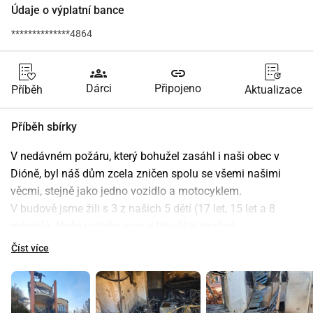
Údaje o výplatní bance
**************4864
groups
link
Dárci
Připojeno
Příběh
Aktualizace
Příběh sbírky
V nedávném požáru, který bohužel zasáhl i naši obec v 
Dióně, byl náš dům zcela zničen spolu se všemi našimi 
věcmi, stejně jako jedno vozidlo a motocyklem. 
V budově jsme žili s 3 z našich 5 dětí (17 let, 15 let a 8 
měsíců). Naše potřeby jsou v této fázi značné.
Proto jsme na podnět našeho nejstaršího syna a také s 
Číst více
pomocí jednotlivců z komunity vytvořili tento elektronický 
odkaz, kde kdokoli, kdo si přeje, může přispět. Výnosy z této 
akce pokryjí základní aktuální potřeby naší rodiny, stejně 