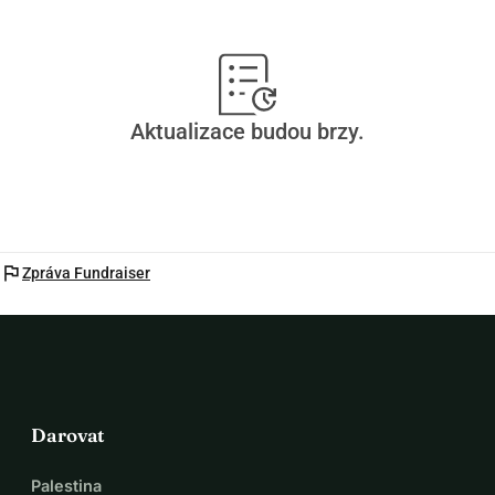
Aktualizace budou brzy.
flag
Zpráva Fundraiser
Darovat
Palestina