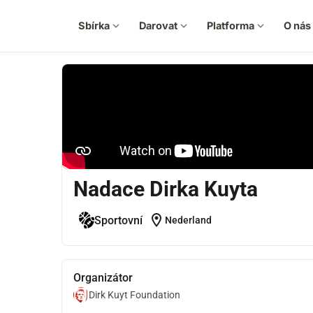
Sbírka
expand_more
Darovat
expand_more
Platforma
expand_more
O nás
e
Nadace Dirka Kuyta
location_on
Sportovní
Nederland
Organizátor
Dirk Kuyt Foundation