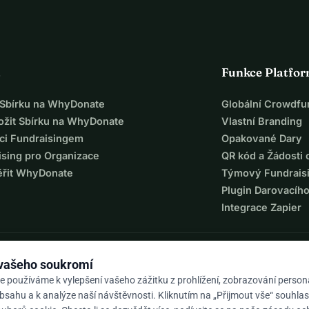
a
Funkce Platfo
t Sbírku na WhyDonate
Globální Crowdfu
ložit Sbírku na WhyDonate
Vlastní Branding
ci Fundraisingem
Opakované Dary
ising pro Organizace
QR kód a Žádosti 
ěřit WhyDonate
Týmový Fundrais
Plugin Darovacíh
Integrace Zapier
 vašeho soukromí
e používáme k vylepšení vašeho zážitku z prohlížení, zobrazování perso
sahu a k analýze naší návštěvnosti. Kliknutím na „Přijmout vše“ souhlas