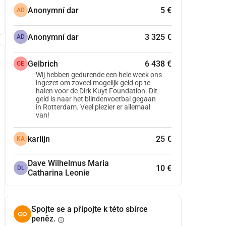
Anonymní dar
5 €
AD
Anonymní dar
3 325 €
AD
Gelbrich
6 438 €
GE
Wij hebben gedurende een hele week ons
ingezet om zoveel mogelijk geld op te
halen voor de Dirk Kuyt Foundation. Dit
geld is naar het blindenvoetbal gegaan
in Rotterdam. Veel plezier er allemaal
van!
karlijn
25 €
KA
Dave Wilhelmus Maria
10 €
DL
Catharina Leonie
Spojte se a připojte k této sbírce
peněz.
info