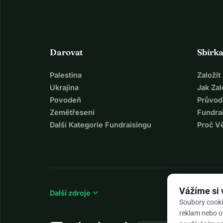
Darovat
Sbírk
Palestina
Založi
Ukrajina
Jak Za
Povodeň
Průvod
Zemětřesení
Fundra
Další Kategorie Fundraisingu
Proč V
Vážíme si
expand_more
Další zdroje
Soubory cooki
reklam nebo ob