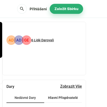
search
Přihlášení
Založit Sbírku
AD
AD
GE
6
Lidé Darovali
Podíl
Darovat
Zobrazit Vše
Dary
Nedávné Dary
Hlavní Přispěvatelé