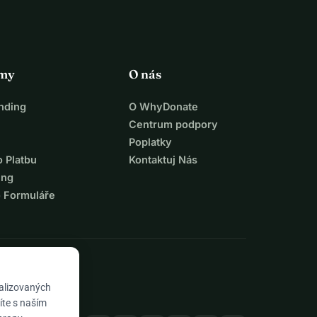
rmy
O nás
nding
O WhyDonate
Centrum podpory
Poplatky
o Platbu
Kontaktuj Nás
ing
o Formuláře
nalizovaných
íte s naším