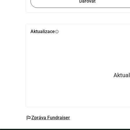
Darovat
Aktualizace
info
Aktual
flag
Zpráva Fundraiser