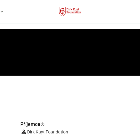
xpand_more
Příjemce
info
Dirk Kuyt Foundation