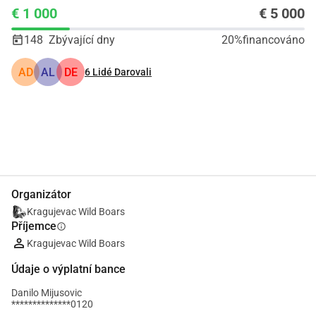
€ 1 000
€ 5 000
148
Zbývající dny
20%
financováno
AD
AL
DE
6
Lidé Darovali
Podíl
Darovat
Organizátor
Kragujevac Wild Boars
Příjemce
info
Kragujevac Wild Boars
Údaje o výplatní bance
Danilo Mijusovic
**************0120