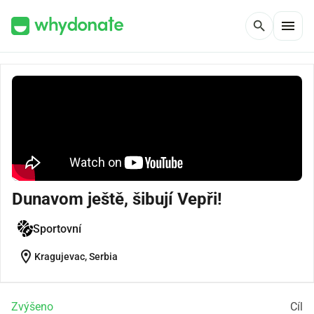
menu
search
Dunavom ještě, šibují Vepři!
Sportovní
location_on
Kragujevac, Serbia
Zvýšeno
Cíl