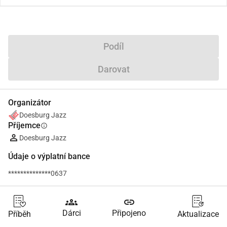
Podíl
Darovat
Organizátor
Doesburg Jazz
Příjemce
info
Doesburg Jazz
Údaje o výplatní bance
**************0637
groups
link
Dárci
Připojeno
Příběh
Aktualizace