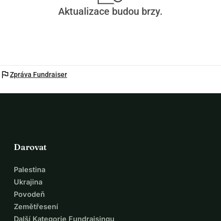
Aktualizace budou brzy.
flag
Zpráva Fundraiser
Darovat
Palestina
Ukrajina
Povodeň
Zemětřesení
Další Kategorie Fundraisingu