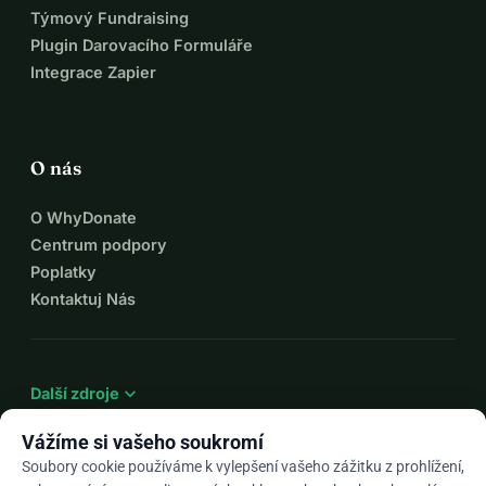
Týmový Fundraising
Plugin Darovacího Formuláře
Integrace Zapier
O nás
O WhyDonate
Centrum podpory
Poplatky
Kontaktuj Nás
expand_more
Další zdroje
Vážíme si vašeho soukromí
Soubory cookie používáme k vylepšení vašeho zážitku z prohlížení,