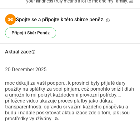
your kindness truly means a lot to me and my familiy. 🙏
obtížné a opravdu nevím, co jiného dělat. Moje úsilí se zdá 
být zbytečné, protože nepřináší žádné výsledky.
Spojte se a připojte k této sbírce peněz.
info
Už léta jsem uvězněn v online půjčkách, které nikdy 
Připojit Sběr Peněz
nekončí. Každý měsíc je to jen kopání jednoho hrobu, 
abych zakryl druhý, placení splátek s novým dluhem. 
Zkoušel jsem restrukturalizaci, ale výsledky byly nulové, 
Aktualizace
info
nenabízely žádný východ. Tento cyklus se stále utahuje a 
je čím dál těžší vidět naději.
20 December 2025
O této půjčce jsem své ženě neřekl. Ne proto, že bych ji 
moc děkuji za vaši podporu. k prosinci byly přijaté dary
použity na splátky za sopi pinjam, což pomohlo snížit dluh
chtěl skrývat, ale protože chci, aby zůstala klidná a nebála 
a umožnilo mi pokrýt každodenní provozní potřeby.
se. Zvenčí může náš život vypadat stabilně stálá práce, děti 
přiložené video ukazuje proces platby jako důkaz
ve škole, dům, který neteče. Ale uvnitř je plný každodenních 
transparentnosti. opravdu si vážím každého příspěvku a
budu i nadále poskytovat aktualizace zde o tom, jak jsou
bojů. Nejsem líný. Nejsem rozhazovačný. Jsem prostě otec, 
prostředky využívány. 🙏
který se snaží uniknout z utahujícího se cyklu.
Věřím, že pokud bude tato půjčka splacena, naše rodina 