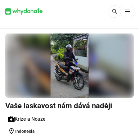
menu
search
Vaše laskavost nám dává naději
Krize a Nouze
location_on
Indonesia