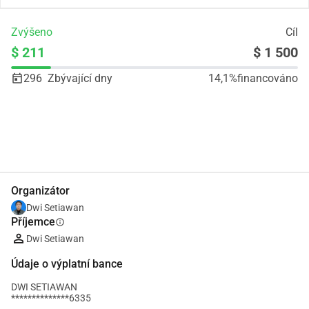
Zvýšeno
Cíl
$ 211
$ 1 500
296
Zbývající dny
14,1%
financováno
Podíl
Darovat
Organizátor
Dwi Setiawan
Příjemce
info
Dwi Setiawan
Údaje o výplatní bance
DWI SETIAWAN
**************6335