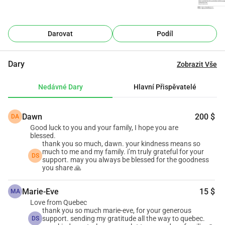
byly o přežití. Přesčasy mi umožnily pokrýt rozdíl mezi 
mým skromným platem a potřebami mé rodiny. Ale nyní už 
přesčasy nejsou povoleny. Bez nich je můj měsíční příjem 
Darovat
Podíl
pouze asi 240 USD. Většina mého platu jde přímo mé ženě 
na správu domácích potřeb a našich dětí. Zbytek musí 
Dary
Zobrazit Vše
pokrýt splátky online půjček a osobní výdaje jako palivo, 
údržbu motorky, elektřinu a internet.
Nedávné Dary
Hlavní Přispěvatelé
Nesou online půjčku ve výši asi 1 500 USD, s měsíčními 
Dawn
200 $
DA
splátkami dosahujícími 125 USD. Pro svou ženu si 
Good luck to you and your family, I hope you are
odkládám 150 USD. Moje osobní provozní náklady jsou 60 
blessed.
USD měsíčně (palivo, servis motorky, elektřina a internet). 
thank you so much, dawn. your kindness means so
much to me and my family. i’m truly grateful for your
Je jasné, že potřeby naší rodiny dosahují kolem 340 USD, 
DS
support. may you always be blessed for the goodness
you share 🙏
zatímco můj příjem zůstává 240 USD. Už jsem omezil 
výdaje a zkoušel různé způsoby, jak zvýšit příjem: affiliate 
Marie-Eve
15 $
MA
programy, prodej zboží, dokonce jsem zvažoval vytvoření 
Love from Quebec
obsahu na YouTube. Zatím nic nefungovalo. Upřímně, 
thank you so much marie-eve, for your generous
vydělávat peníze v dnešní době se zdá být extrémně 
support. sending my gratitude all the way to quebec.
DS