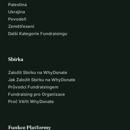
Palestina
- Dar: Prosím, přispějte podle svých možností. Žádná 
Ukrajina
částka není příliš malá, aby udělala rozdíl.
Povodeň
- Sdílet: Rozšiřte tento příběh na sociálních médiích, e-
Zemětřesení
mailem nebo přátelům. Čím více lidí ví, tím rychleji můžeme 
Další Kategorie Fundraisingu
dosáhnout našeho cíle.
- Podpora: Prosím, posílejte modlitby a pozitivní energii pro 
naši rodinu.
Sbírka
Založit Sbírku na WhyDonate
Jak Založit Sbírku na WhyDonate
Průvodci Fundraisingem
Fundraising pro Organizace
Proč Věřit WhyDonate
Funkce Platformy