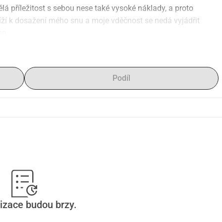
vělá příležitost s sebou nese také vysoké náklady, a proto 
íží k dosažení mého snu a moje vděčnost se nedá vyjádřit 
ha
Podíl
izace budou brzy.