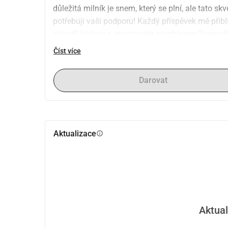
důležitá milník je snem, který se plní, ale tato sk
potřebuji vaši podporu! Každý příspěvek mě přibl
slovy!S láskou a sportovním pozdravem,Soenad
Číst více
Darovat
Aktualizace
info
Aktual