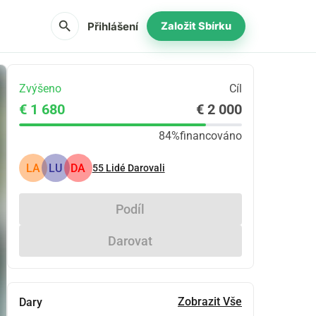
search
Přihlášení
Založit Sbírku
Zvýšeno
Cíl
€ 1 680
€ 2 000
84%
financováno
LA
LU
DA
55
Lidé Darovali
Podíl
Darovat
Zobrazit Vše
Dary