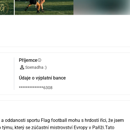
Příjemce
info
Soenadha :)
Údaje o výplatní bance
**************6308
í a oddanosti sportu Flag football mohu s hrdostí říci, že jsem 
mu, který se zúčastní mistrovství Evropy v Paříži.Tato 