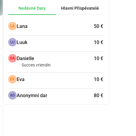
Nedávné Dary
Hlavní Přispěvatelé
Lana
50 €
LA
Luuk
10 €
LU
Danielle
10 €
DA
Succes vriendin
Eva
10 €
EV
Anonymní dar
80 €
AD