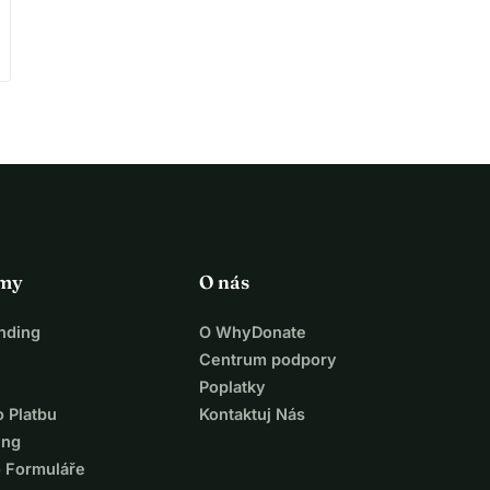
rmy
O nás
nding
O WhyDonate
Centrum podpory
Poplatky
o Platbu
Kontaktuj Nás
ing
o Formuláře