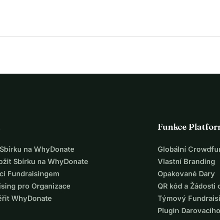
a
Funkce Platfo
t Sbírku na WhyDonate
Globální Crowdfu
ložit Sbírku na WhyDonate
Vlastní Branding
ci Fundraisingem
Opakované Dary
ising pro Organizace
QR kód a Žádosti 
ěřit WhyDonate
Týmový Fundrais
Plugin Darovacíh