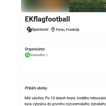
EKflagfootball
location_on
Sportovní
Parijs, Frankrijk
Organizátor
Soenadha :)
Příběh sbírky
Milí všichni, Po 10 letech hraní, tvrdého trénován
byla vybrána do prvního nizozemského ženského tý