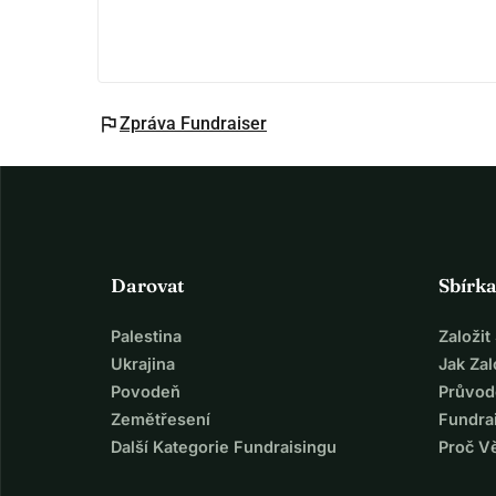
flag
Zpráva Fundraiser
Darovat
Sbírk
Palestina
Založi
Ukrajina
Jak Za
Povodeň
Průvod
Zemětřesení
Fundra
Další Kategorie Fundraisingu
Proč V