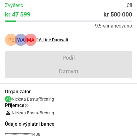
Zvýšeno
Cíl
kr 47 599
kr 500 000
9,5%
financováno
PE
WA
MA
16
Lidé Darovali
Podíl
Darovat
Organizátor
Nicksta Bastuförening
Příjemce
info
Nicksta Bastuförening
Údaje o výplatní bance
**************4488