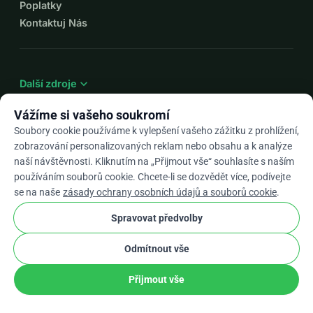
Poplatky
Kontaktuj Nás
expand_more
Další zdroje
Vážíme si vašeho soukromí
Soubory cookie používáme k vylepšení vašeho zážitku z prohlížení,
zobrazování personalizovaných reklam nebo obsahu a k analýze
arrow_drop_down
Cs
naší návštěvnosti. Kliknutím na „Přijmout vše“ souhlasíte s naším
používáním souborů cookie. Chcete-li se dozvědět více, podívejte
★★★★★
4,9 / 5 na základě 500+ recenzí
se na naše
zásady ochrany osobních údajů a souborů cookie
.
Spravovat předvolby
© 2012–2026
WhyDonate
Soukromí a cookies
Odmítnout vše
cookie
Obchodní podmínky
Nastavení Souborů Cookie
stripe
Vyrobeno v Evropě
★
Ověřený Partner
check
Přijmout vše
Podíl
Darovat