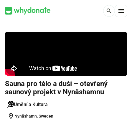
menu
search
Sauna pro tělo a duši – otevřený
saunový projekt v Nynäshamnu
Umění a Kultura
location_on
Nynäshamn, Sweden