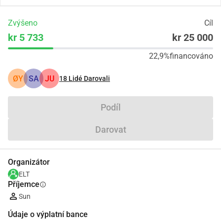
Zvýšeno
Cíl
kr 5 733
kr 25 000
22,9%
financováno
ØY
SA
JU
18
Lidé Darovali
Podíl
Darovat
Organizátor
ELT
Příjemce
info
Sun
Údaje o výplatní bance