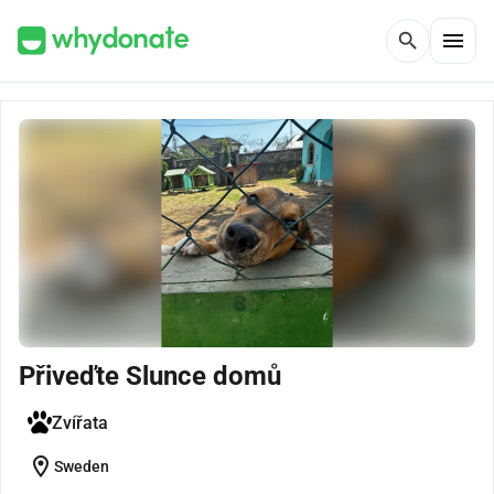
menu
search
Přiveďte Slunce domů
Zvířata
location_on
Sweden