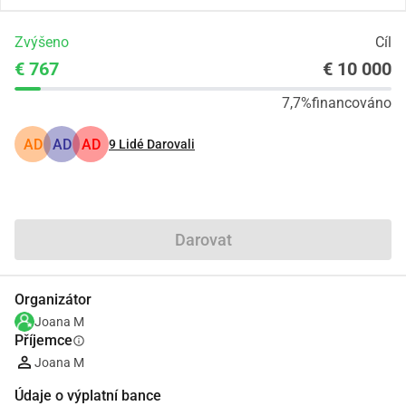
Zvýšeno
Cíl
€ 767
€ 10 000
7,7%
financováno
AD
AD
AD
9
Lidé Darovali
Podíl
Darovat
Organizátor
Joana M
Příjemce
info
Joana M
Údaje o výplatní bance