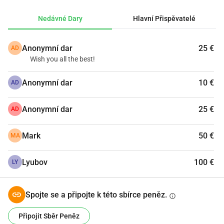
pomalu začít vystupovat z této tmy. Sháním prostředky na 
Nedávné Dary
Hlavní Přispěvatelé
splacení dluhů, které po sobě otec zanechal, a na to, abych 
znovu našel pevnou půdu pod nohama. Věřím, že existují 
Anonymní dar
25 €
AD
lidé, kteří mi mohou pomoci nést tíhu, kterou nemohu unést 
Wish you all the best!
sám. Jsem nesmírně vděčný každému, kdo se rozhodne 
mě v tomto boji podpořit. <3
Anonymní dar
10 €
AD
Anonymní dar
25 €
AD
Mark
50 €
MA
Lyubov
100 €
LY
Spojte se a připojte k této sbírce peněz.
info
Připojit Sběr Peněz