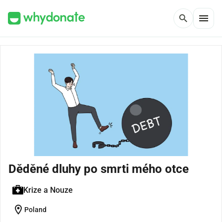
menu
search
Děděné dluhy po smrti mého otce
Krize a Nouze
location_on
Poland