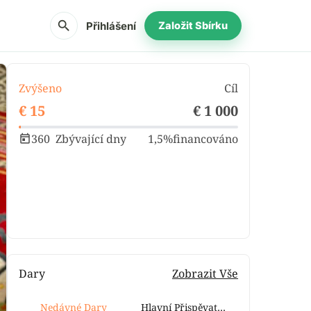
search
Přihlášení
Založit Sbírku
Zvýšeno
Cíl
€ 15
€ 1 000
360
Zbývající dny
1,5%
financováno
Podíl
Darovat
Dary
Zobrazit Vše
Nedávné Dary
Hlavní Přispěvatelé