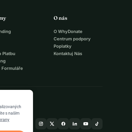
rmy
O nás
nding
O WhyDonate
Centrum podpory
Poplatky
o Platbu
Kontaktuj Nás
ing
o Formuláře
nalizovaných
íte s naším
hrany