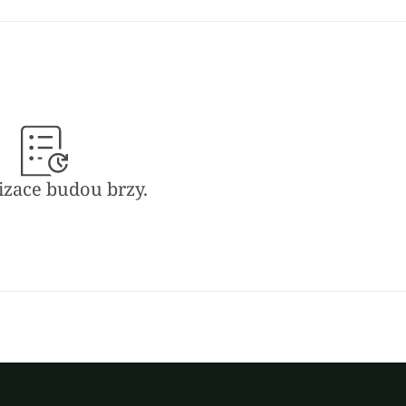
o propagaci jejich textilií online a dosažení nových 
posilují dlouhodobý příjem a nezávislost
i odborníky a následováno mentoringem, aby podpořilo 
í tento projekt umožňuje umělcům 
zvýšit svůj příjem, 
oucnost svého řemesla.
izace budou brzy.
tá
 hmatatelný dopad:
znalostmi
 Indonésii
omunitách
ční řemeslnou výrobu na udržitelné příležitosti.