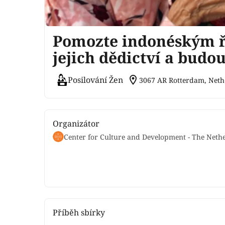
Pomozte indonéským ř
jejich dědictví a budo
location_on
Posilování Žen
3067 AR Rotterdam, Neth
Organizátor
Center for Culture and Development - The Neth
Příběh sbírky