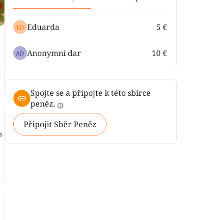
Eduarda
5 €
ED
Anonymní dar
10 €
AD
Spojte se a připojte k této sbírce
peněz.
info
Připojit Sběr Peněz
s