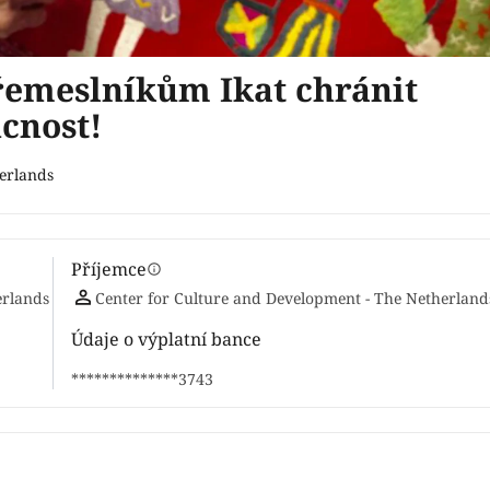
emeslníkům Ikat chránit
ucnost!
erlands
Příjemce
info
erlands
Center for Culture and Development - The Netherland
Údaje o výplatní bance
**************3743