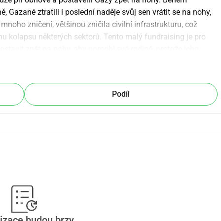
ě, Gazané ztratili i poslední naděje svůj sen vrátit se na nohy, 
noho zničení, většinou zničila civilní infrastrukturu, což 
mu kolapsu některých sektorů. Tento malý fundraising je pro 
stavit zpět na nohy, aby pomohl své rodině, protože jeho 
oblémy. Děkujeme moc!!!
Podíl
izace budou brzy.