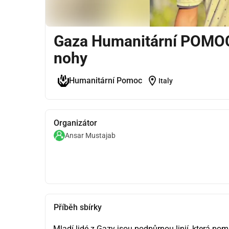
Gaza Humanitární POMOC
nohy
location_on
Humanitární Pomoc
Italy
Organizátor
Ansar Mustajab
Příběh sbírky
Mladí lidé z Gazy jsou podpůrnou linií, která po