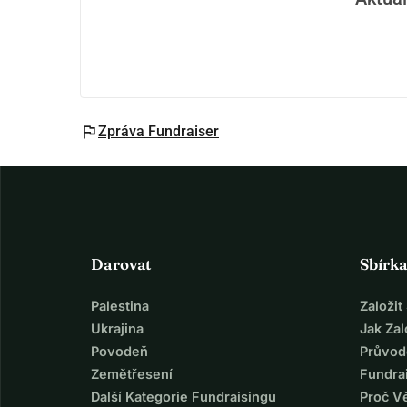
flag
Zpráva Fundraiser
Darovat
Sbírk
Palestina
Založi
Ukrajina
Jak Za
Povodeň
Průvod
Zemětřesení
Fundra
Další Kategorie Fundraisingu
Proč V