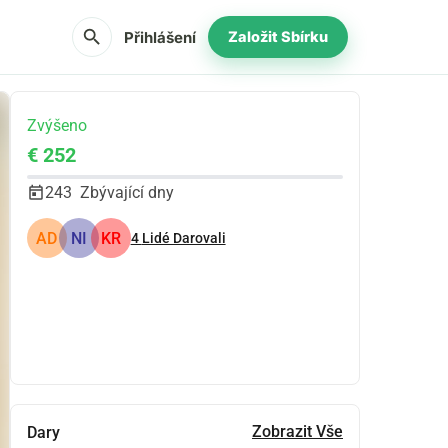
search
Přihlášení
Založit Sbírku
Zvýšeno
€ 252
243
Zbývající dny
AD
NI
KR
4
Lidé Darovali
Podíl
Darovat
Zobrazit Vše
Dary