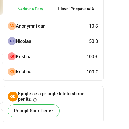
Nedávné Dary
Hlavní Přispěvatelé
Anonymní dar
10 $
AD
Nicolas
50 $
NI
Kristina
100 €
KR
Kristina
100 €
KR
Spojte se a připojte k této sbírce
peněz.
info
Připojit Sběr Peněz