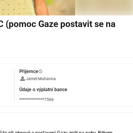
 (pomoc Gaze postavit se na
Příjemce
info
Jamel Muhanna
Údaje o výplatní bance
**************7566
může při obnově a postavení Gazy zpět na nohy. Během 