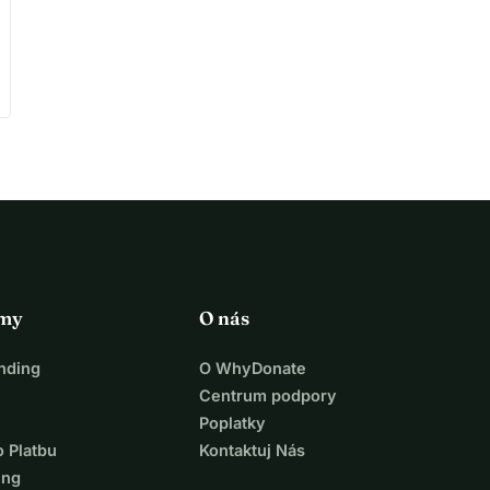
rmy
O nás
nding
O WhyDonate
Centrum podpory
Poplatky
o Platbu
Kontaktuj Nás
ing