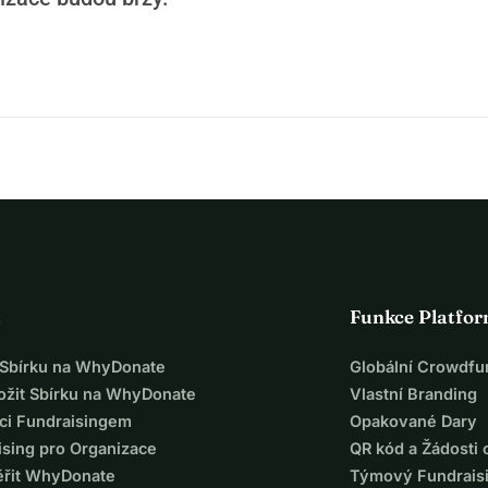
a
Funkce Platfo
t Sbírku na WhyDonate
Globální Crowdfu
ložit Sbírku na WhyDonate
Vlastní Branding
ci Fundraisingem
Opakované Dary
ising pro Organizace
QR kód a Žádosti 
ěřit WhyDonate
Týmový Fundrais