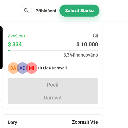
search
Přihlášení
Založit Sbírku
Zvýšeno
Cíl
$ 334
$ 10 000
3,3%
financováno
DA
AD
MI
10
Lidé Darovali
Podíl
Darovat
Zobrazit Vše
Dary