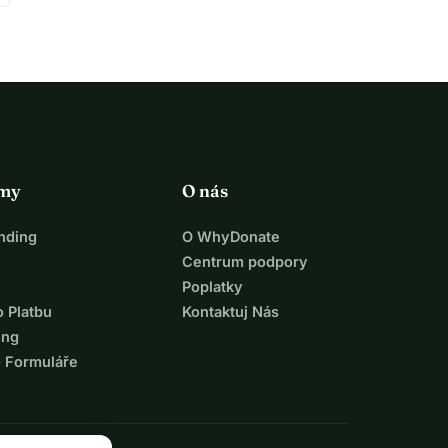
rmy
O nás
nding
O WhyDonate
Centrum podpory
Poplatky
o Platbu
Kontaktuj Nás
ing
o Formuláře