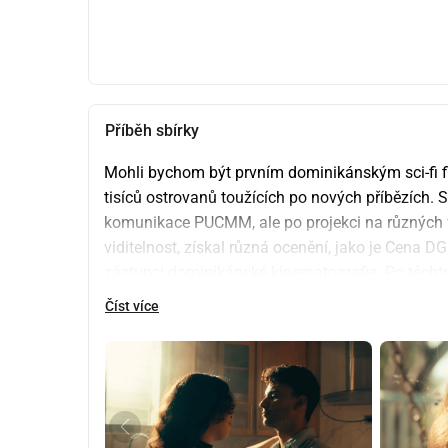
Příběh sbírky
Mohli bychom být prvním dominikánským sci-fi f
tisíců ostrovanů toužících po nových příbězích. 
komunikace PUCMM, ale po projekci na různých f
viditelnost, získal různá ocenění, jako je Cena DGC
zástupci dominikánské kinematografie. Po těcht
proměnili v celovečerní film a uvedli ho v hlavníc
Číst více