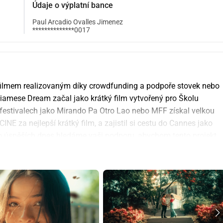
Údaje o výplatní bance
Paul Arcadio Ovalles Jimenez
**************0017
ilmem realizovaným díky crowdfunding a podpoře stovek nebo 
Siamese Dream začal jako krátký film vytvořený pro Školu 
estivalech jako Mirando Pa Otro Lao nebo MFF získal velkou 
INE za nejlepší krátký film, a zajistil si cestu do Cannes jako 
o úspěších dnes hledáme vaši podporu, abychom tento projekt 
h kinech v zemi.