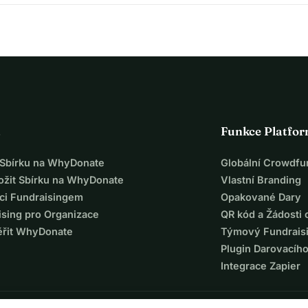
a
Funkce Platfo
t Sbírku na WhyDonate
Globální Crowdfu
ložit Sbírku na WhyDonate
Vlastní Branding
ci Fundraisingem
Opakované Dary
ising pro Organizace
QR kód a Žádosti 
ěřit WhyDonate
Týmový Fundrais
Plugin Darovacíh
Integrace Zapier