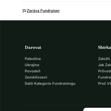
flag
Zpráva Fundraiser
Darovat
Sbírk
Palestina
Založi
Ukrajina
Jak Za
Povodeň
Průvod
Zemětřesení
Fundra
Další Kategorie Fundraisingu
Proč V