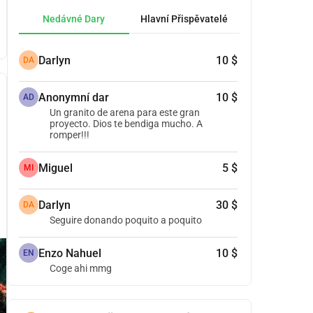
Nedávné Dary
Hlavní Přispěvatelé
Darlyn
10 $
DA
Anonymní dar
10 $
AD
Un granito de arena para este gran
proyecto. Dios te bendiga mucho. A
romper!!!
Miguel
5 $
MI
Darlyn
30 $
DA
Seguire donando poquito a poquito
Enzo Nahuel
10 $
EN
Coge ahi mmg