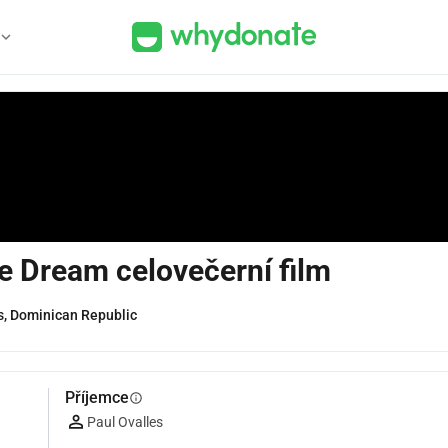
xpand_more
e Dream celovečerní film
s, Dominican Republic
Příjemce
info
Paul Ovalles