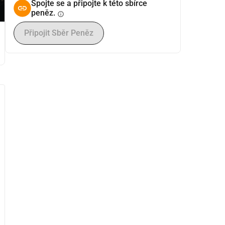
Spojte se a připojte k této sbírce
peněz.
info
Připojit Sběr Peněz