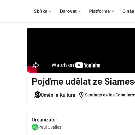
Sbírka
expand_more
Darovat
expand_more
Platforma
expand_more
O nás
e
Pojďme udělat ze Siames
location_on
Umění a Kultura
Santiago de los Caballero
Organizátor
Paul Ovalles