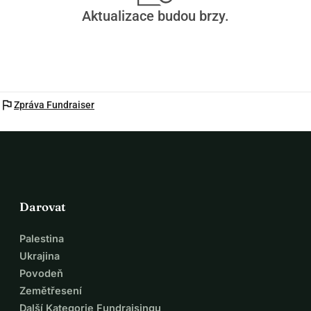
Aktualizace budou brzy.
flag
Zpráva Fundraiser
Darovat
Palestina
Ukrajina
Povodeň
Zemětřesení
Další Kategorie Fundraisingu