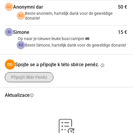
Anonymní dar
50 €
AD
Beste anoniem, hartelijk dank voor de geweldige
KS
donatie!
Simone
15 €
SI
Op naar je nieuwe leuke bus/camper 🚌
Beste Simone, hartelijk dank voor de geweldige donatie!
KS
Spojte se a připojte k této sbírce peněz.
info
Připojit Sběr Peněz
Aktualizace
info