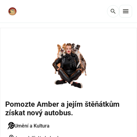
menu
search
Pomozte Amber a jejím štěňátkům
získat nový autobus.
Umění a Kultura