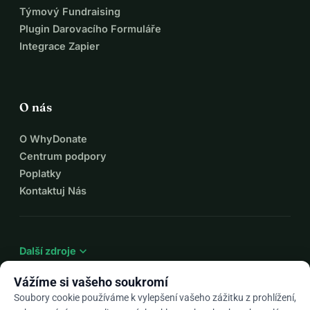
Týmový Fundraising
Plugin Darovacího Formuláře
Integrace Zapier
O nás
O WhyDonate
Centrum podpory
Poplatky
Kontaktuj Nás
expand_more
Další zdroje
Vážíme si vašeho soukromí
Soubory cookie používáme k vylepšení vašeho zážitku z prohlížení,