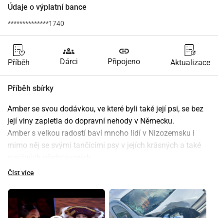
Údaje o výplatní bance
**************1740
groups
link
Dárci
Připojeno
Příběh
Aktualizace
Příběh sbírky
Amber se svou dodávkou, ve které byli také její psi, se bez 
její viny zapletla do dopravní nehody v Německu.
Amber s velkou radostí baví mnoho lidí v Nizozemsku i 
mimo něj se svými tančícími psy v jejích krásných a také 
poučných představeních. 
Bohužel byla její dodávka, na kterou byla nesmírně pyšná 
Číst více
(speciálně upravená pro její psy) a krásně polepená logem 
její vlastní společnosti The Dancing Collies, prohlášena za 
totální ztrátu, ale pojišťovna pravděpodobně nic nevyplatí. 