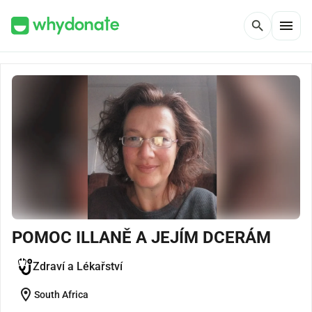
menu
search
POMOC ILLANĚ A JEJÍM DCERÁM
Zdraví a Lékařství
location_on
South Africa