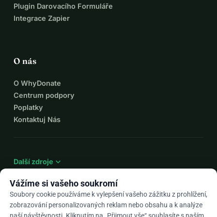
Plugin Darovacího Formuláře
Integrace Zapier
O nás
O WhyDonate
Centrum podpory
Poplatky
Kontaktuj Nás
expand_more
Další zdroje
Vážíme si vašeho soukromí
Soubory cookie používáme k vylepšení vašeho zážitku z prohlížení,
zobrazování personalizovaných reklam nebo obsahu a k analýze
arrow_drop_down
Cs
naší návštěvnosti. Kliknutím na „Přijmout vše“ souhlasíte s naším