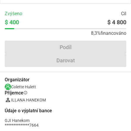
Zvýšeno
Cíl
$ 400
$ 4 800
8,3%
financováno
Podíl
Darovat
Organizátor
Colette Hulett
Příjemce
info
ILLANA HANEKOM
Údaje o výplatní bance
GJI Hanekom
**************7664