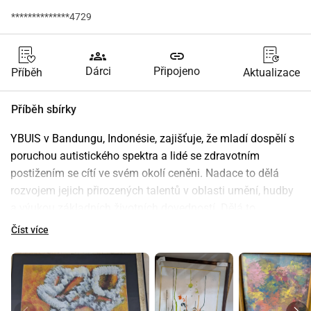
**************4729
groups
link
Dárci
Připojeno
Příběh
Aktualizace
Příběh sbírky
YBUIS v Bandungu, Indonésie, zajišťuje, že mladí dospělí s 
poruchou autistického spektra a lidé se zdravotním 
postižením se cítí ve svém okolí ceněni. Nadace to dělá 
rozvojem jejich přirozených talentů v oblasti umění, hudby 
a výukou základních životních dovedností. Dělá to 
prostřednictvím:
Číst více
Provozu (spolu s matkami) komunitní kavárny (Dali Café), 
místa, kde se mladí lidé učí komunikovat a poskytovat 
veřejné služby
Workshopů výtvarného umění a řemesel (Kriya Mata 