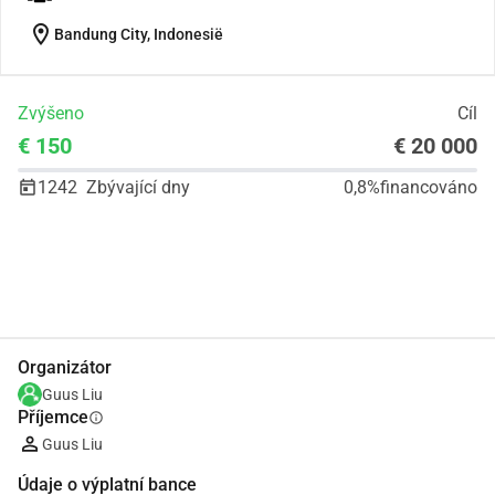
location_on
Bandung City, Indonesië
Zvýšeno
Cíl
€ 150
€ 20 000
1242
Zbývající dny
0,8%
financováno
Podíl
Darovat
Organizátor
Guus Liu
Příjemce
info
Guus Liu
Údaje o výplatní bance