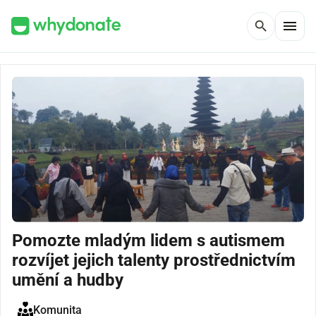
menu
search
Pomozte mladým lidem s autismem
rozvíjet jejich talenty prostřednictvím
umění a hudby
Komunita