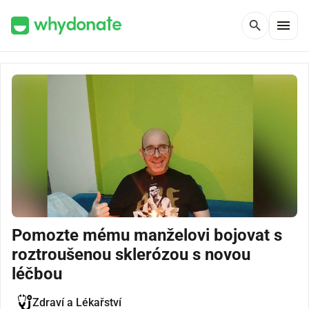
menu
search
Pomozte mému manželovi bojovat s
roztroušenou sklerózou s novou
léčbou
Zdraví a Lékařství