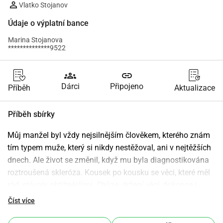
Vlatko Stojanov
Údaje o výplatní bance
Marina Stojanova
**************9522
groups
link
Dárci
Připojeno
Příběh
Aktualizace
Příběh sbírky
Můj manžel byl vždy nejsilnějším člověkem, kterého znám 
tím typem muže, který si nikdy nestěžoval, ani v nejtěžších 
dnech. Ale život se změnil, když mu byla diagnostikována 
roztroušená skleróza. Kousek po kousku se věci, které měl 
rád, stávaly obtížnějšími. Chůze, držení věcí, dokonce i 
jednoduché každodenní úkoly začaly vyžadovat více síly, 
Číst více
než jeho tělo mohlo poskytnout.Zkoušeli jsme všechno, co 
bylo k dispozici, ale pokrok byl pomalý a naděje slábla. 