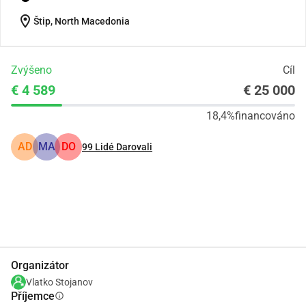
location_on
Štip, North Macedonia
Zvýšeno
Cíl
€ 4 589
€ 25 000
18,4%
financováno
AD
MA
DO
99
Lidé Darovali
Podíl
Darovat
Organizátor
Vlatko Stojanov
Příjemce
info