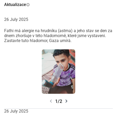
Aktualizace
info
26 July 2025
Fathi má alergie na hrudníku (astma) a jeho stav se den za
dnem zhoršuje v této hladomorně, které jsme vystaveni.
Zastavte tuto hladomor, Gaza umírá.
chevron_left
chevron_right
1/2
26 July 2025