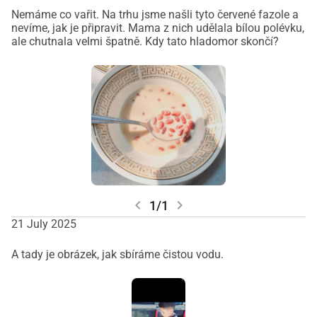
Nemáme co vařit. Na trhu jsme našli tyto červené fazole a
nevíme, jak je připravit. Mama z nich udělala bílou polévku,
ale chutnala velmi špatně. Kdy tato hladomor skončí?
chevron_left
chevron_right
1/1
21 July 2025
A tady je obrázek, jak sbíráme čistou vodu.