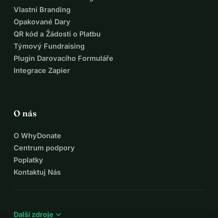
Vlastní Branding
Opakované Dary
QR kód a Žádosti o Platbu
Týmový Fundraising
Plugin Darovacího Formuláře
Integrace Zapier
O nás
O WhyDonate
Centrum podpory
Poplatky
Kontaktuj Nás
expand_more
Další zdroje