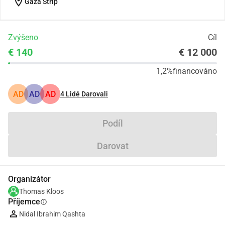
location_on
Gaza Strip
Zvýšeno
Cíl
€ 140
€ 12 000
1,2%
financováno
AD
AD
AD
4
Lidé Darovali
Podíl
Darovat
Organizátor
Thomas Kloos
Příjemce
info
Nidal Ibrahim Qashta