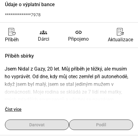
Údaje o výplatní bance
**************7978
groups
link
Dárci
Připojeno
Příběh
Aktualizace
Příběh sbírky
Jsem Nidal z Gazy, 20 let. Můj příběh je těžký, ale musím 
ho vyprávět. Od dne, kdy můj otec zemřel při autonehodě, 
když jsem byl malý, jsem se stal jediným mužem v 
domácnosti. Moje rodina se skládá ze 7 lidí mé matky, 
mých mladších sourozenců a všichni se navzájem 
potřebujeme. Vyrůstal jsem s cílem být jejich oporou a 
Číst více
přinášet jídlo na stůl, ale život v Gaze je nesmírně těžký. 
Bombardování pokračuje, všechno je zničeno a někdy mám 
Darovat
Podíl
pocit, že není naděje. Náš dům byl zničen v poslední válce 