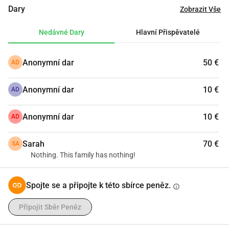
a nemáme žádné místo, kde bychom se mohli schovat, 
Dary
Zobrazit Vše
žádné peníze a žádnou bezpečnost. Ztratil jsem otce a 
ztratil jsem pocit bezpečí a klidu. Ale navzdory všemu jsem 
Nedávné Dary
Hlavní Přispěvatelé
neopustil svou matku a sourozence. Jmenuji se Nidal, což 
znamená vytrvalost , a tím se snažím řídit. Potřebuji pomoc 
Anonymní dar
50 €
AD
nejen peníze, ale i laskavé slovo nebo modlitbu. Prosím, 
pomozte mi nebo sdílejte můj příběh. Jsem Nidal. Existuji a 
Anonymní dar
10 €
budu pokračovat v existenci navzdory všem těžkostem.
AD
Anonymní dar
10 €
AD
Sarah
70 €
SA
Nothing. This family has nothing!
Spojte se a připojte k této sbírce peněz.
info
Připojit Sběr Peněz