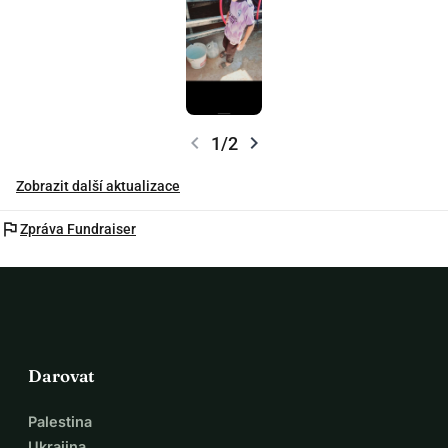
chevron_left
chevron_right
1/2
Zobrazit další aktualizace
flag
Zpráva Fundraiser
Darovat
Palestina
Ukrajina