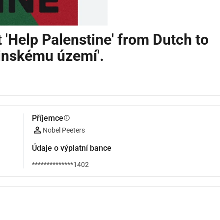
t 'Help Palenstine' from Dutch to
inskému území'.
Příjemce
info
Nobel Peeters
Údaje o výplatní bance
**************1402