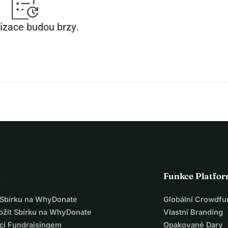
izace budou brzy.
a
Funkce Platfo
t Sbírku na WhyDonate
Globální Crowdfu
ložit Sbírku na WhyDonate
Vlastní Branding
ci Fundraisingem
Opakované Dary