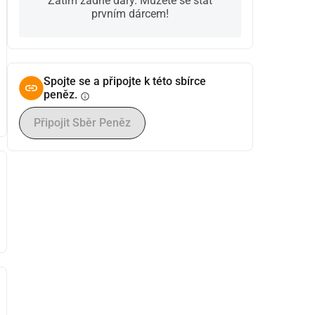
Zatím žádné dary. Můžete se stát
prvním dárcem!
Spojte se a připojte k této sbírce
peněz.
info
Připojit Sběr Peněz