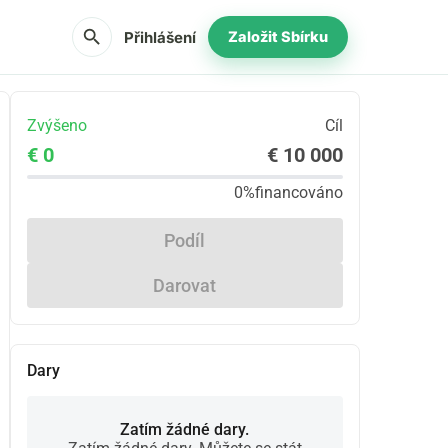
search
Přihlášení
Založit Sbírku
Zvýšeno
Cíl
€ 0
€ 10 000
0%
financováno
Podíl
Darovat
Dary
Zatím žádné dary.