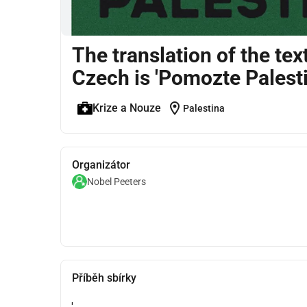
The translation of the tex
Czech is 'Pomozte Palest
location_on
Krize a Nouze
Palestina
Organizátor
Nobel Peeters
Příběh sbírky
'