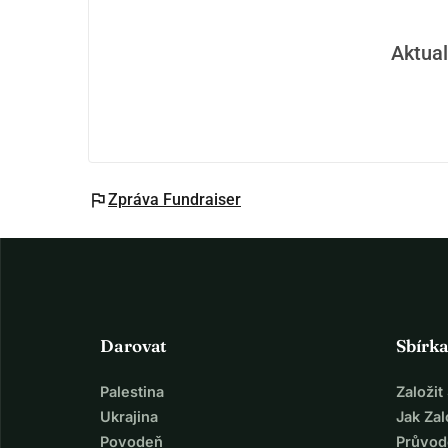
Aktual
flag
Zpráva Fundraiser
Darovat
Sbírk
Palestina
Založi
Ukrajina
Jak Za
Povodeň
Průvod