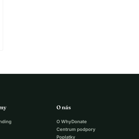
rmy
O nás
nding
O WhyDonate
Centrum podpory
Poplatky