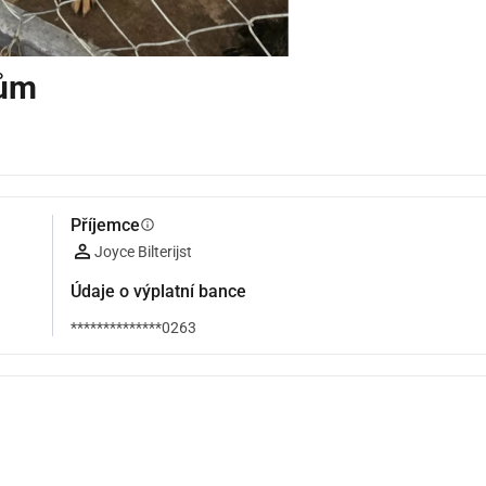
tům
Příjemce
info
Joyce Bilterijst
Údaje o výplatní bance
**************0263