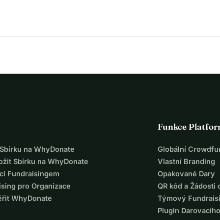
a
Funkce Platfo
t Sbírku na WhyDonate
Globální Crowdfu
ložit Sbírku na WhyDonate
Vlastní Branding
ci Fundraisingem
Opakované Dary
ising pro Organizace
QR kód a Žádosti 
ěřit WhyDonate
Týmový Fundrais
Plugin Darovacíh