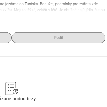
to jezdíme do Tuniska. Bohužel, podmínky pro zvířata zde 
ířat. Mají to těžké, zvlášť v létě. Je obtížné najít jídlo, čistou 
vířata, zvlášť po tom, co jsem viděla stav mnoha zvířat v 
n pravý okamžik.
níze pro ně, abychom mohli pokrýt jejich náklady na jídlo a 
Podíl
o, co uděláme s vybranými prostředky.
aká malá srdíčka a tlapky.
erá laskavost vrátí do vašeho života. <3
izace budou brzy.