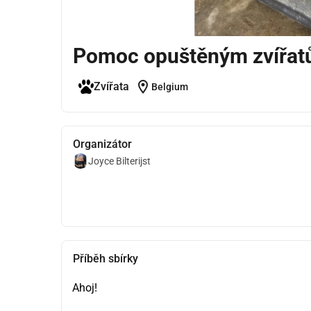
Pomoc opuštěným zvířa
location_on
Zvířata
Belgium
Organizátor
Joyce Bilterijst
Příběh sbírky
Ahoj!