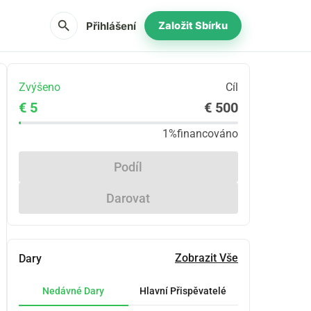
search
Přihlášení
Založit Sbírku
Zvýšeno
Cíl
€ 5
€ 500
1%
financováno
Podíl
Darovat
Zobrazit Vše
Dary
Nedávné Dary
Hlavní Přispěvatelé