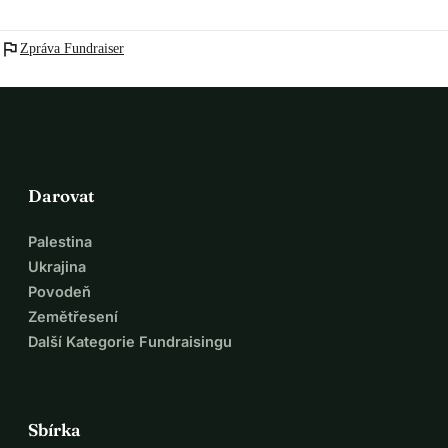
flag
Zpráva Fundraiser
Darovat
Palestina
Ukrajina
Povodeň
Zemětřesení
Další Kategorie Fundraisingu
Sbírka