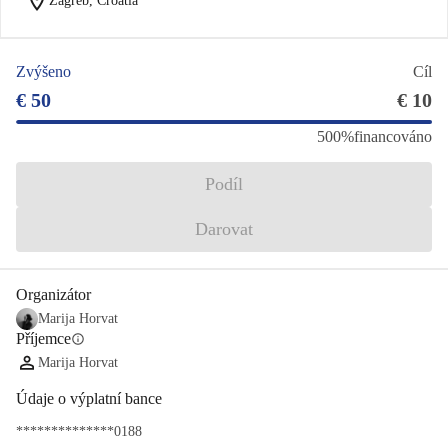
location_on
Zagreb, Croatia
Zvýšeno
Cíl
€ 50
€ 10
500%
financováno
Podíl
Darovat
Organizátor
Marija Horvat
Příjemce
info
Marija Horvat
Údaje o výplatní bance
**************0188