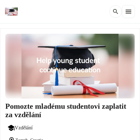
menu
search
Pomozte mladému studentovi zaplatit
za vzdělání
Vzdělání