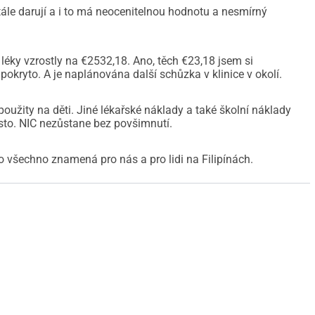
ále darují a i to má neocenitelnou hodnotu a nesmírný
léky vzrostly na €2532,18. Ano, těch €23,18 jsem si
pokryto. A je naplánována další schůzka v klinice v okolí.
enty najdete zde:
t/d/1ghq9YSbRJoX0Xdwpwa-VYty-sw0-LPioGdtJRa3KM70
použity na děti. Jiné lékařské náklady a také školní náklady
ment/d/1IOqMb37V6ZLTr4loPhdcccSTYiFoSF_u_qlCmmiMQHM
sto. NIC nezůstane bez povšimnutí.
to všechno znamená pro nás a pro lidi na Filipínách.