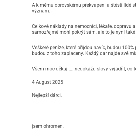
A k mému obrovskému překvapení a štěstí lidé st
význam.
Děkujeme za přečtení,
Rens a Marjan Duijsens
Celkové náklady na nemocnici, lékaře, dopravu a 
samozřejmě mohl pokrýt sám, ale to je nyní také 
  Více informací, fotografie a nemocniční dokum
Anglicky: https://docs.google.com/documen
Veškeré peníze, které přijdou navíc, budou 100% 
Nizozemsky: https://docs.google.com/docu
budou z toho zaplaceny. Každý dar najde své mí
Všem moc děkuji.....nedokážu slovy vyjádřit, co 
4 August 2025
Nejlepší dárci,
jsem ohromen.