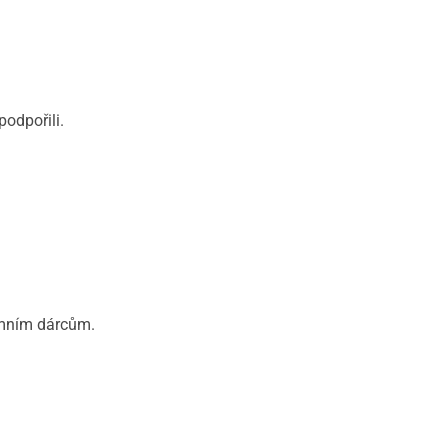
podpořili.
mním dárcům.