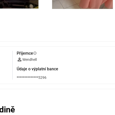
Příjemce
info
Wendhell
Údaje o výplatní bance
**************5296
dině