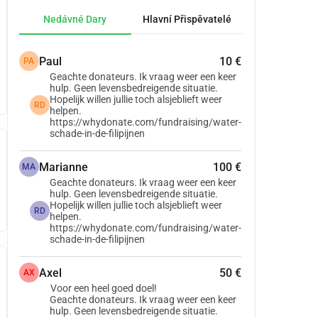
Nedávné Dary
Hlavní Přispěvatelé
Paul
10 €
PA
Geachte donateurs. Ik vraag weer een keer
hulp. Geen levensbedreigende situatie.
Hopelijk willen jullie toch alsjeblieft weer
RD
helpen.
https://whydonate.com/fundraising/water-
schade-in-de-filipijnen
Marianne
100 €
MA
Geachte donateurs. Ik vraag weer een keer
hulp. Geen levensbedreigende situatie.
Hopelijk willen jullie toch alsjeblieft weer
RD
helpen.
https://whydonate.com/fundraising/water-
schade-in-de-filipijnen
Axel
50 €
AX
Voor een heel goed doel!
Geachte donateurs. Ik vraag weer een keer
hulp. Geen levensbedreigende situatie.