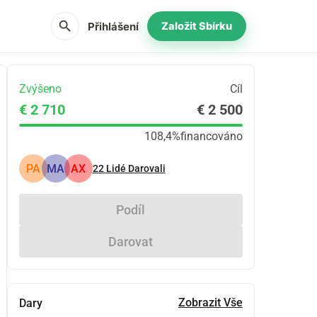
search
Přihlášení
Založit Sbírku
Zvýšeno
Cíl
€ 2 710
€ 2 500
108,4%
financováno
PA
MA
AX
22
Lidé Darovali
Podíl
Darovat
Zobrazit Vše
Dary