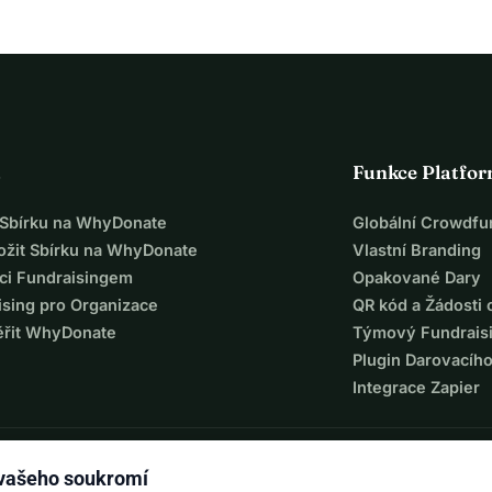
a
Funkce Platfo
t Sbírku na WhyDonate
Globální Crowdfu
ložit Sbírku na WhyDonate
Vlastní Branding
ci Fundraisingem
Opakované Dary
ising pro Organizace
QR kód a Žádosti 
ěřit WhyDonate
Týmový Fundrais
Plugin Darovacíh
Integrace Zapier
 vašeho soukromí