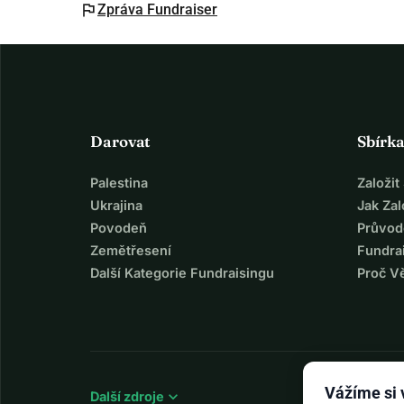
flag
Zpráva Fundraiser
Darovat
Sbírk
Palestina
Založi
Ukrajina
Jak Za
Povodeň
Průvod
Zemětřesení
Fundra
Další Kategorie Fundraisingu
Proč V
Vážíme si
expand_more
Další zdroje