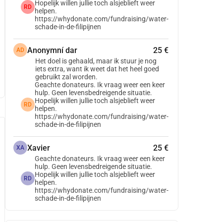
Hopelijk willen jullie toch alsjeblieft weer
RD
helpen.
https://whydonate.com/fundraising/water-
schade-in-de-filipijnen
Anonymní dar
25 €
AD
Het doel is gehaald, maar ik stuur je nog
iets extra, want ik weet dat het heel goed
gebruikt zal worden.
Geachte donateurs. Ik vraag weer een keer
hulp. Geen levensbedreigende situatie.
Hopelijk willen jullie toch alsjeblieft weer
RD
helpen.
https://whydonate.com/fundraising/water-
schade-in-de-filipijnen
Xavier
25 €
XA
Geachte donateurs. Ik vraag weer een keer
hulp. Geen levensbedreigende situatie.
Hopelijk willen jullie toch alsjeblieft weer
RD
helpen.
https://whydonate.com/fundraising/water-
schade-in-de-filipijnen