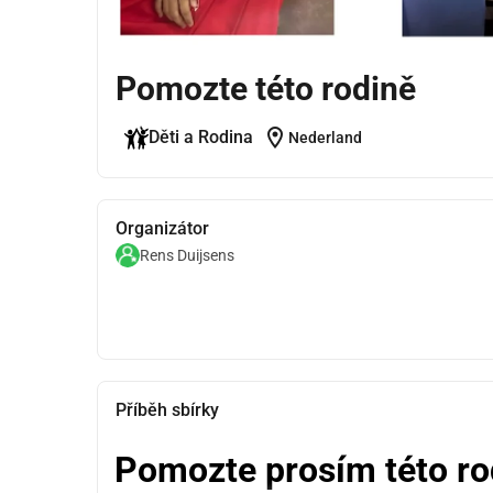
Pomozte této rodině
location_on
Děti a Rodina
Nederland
Organizátor
Rens Duijsens
Příběh sbírky
Pomozte prosím této ro