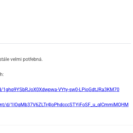
stále velmi potřebná.
h:
t/d/1ghq9YSbRJoX0Xdwpwa-VYty-sw0-LPioGdtJRa3KM70
ment/d/1IOqMb37V6ZLTr4loPhdcccSTYiFoSF_u_qlCmmiMQHM