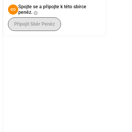
Spojte se a připojte k této sbírce
peněz.
info
Připojit Sběr Peněz