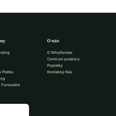
rmy
O nás
nding
O WhyDonate
Centrum podpory
Poplatky
o Platbu
Kontaktuj Nás
ing
o Formuláře