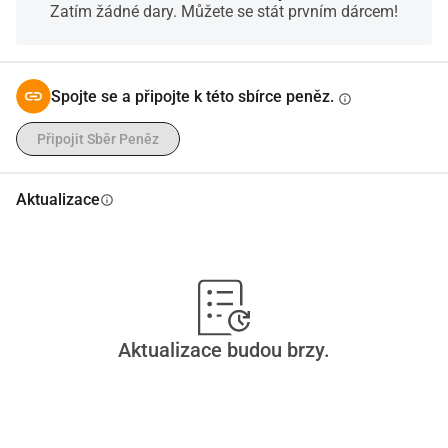
Zatím žádné dary. Můžete se stát prvním dárcem!
daleko přesahuje dnešek.
Stůjte s námi. Darujte nyní, abyste pomohli proměnit sny ve 
skutečnost a životy kolem. Společně můžeme dosáhnout 
něčeho výjimečného jedním darem po druhém Díky;)
Spojte se a připojte k této sbírce peněz.
info
Připojit Sběr Peněz
Aktualizace
info
Aktualizace budou brzy.