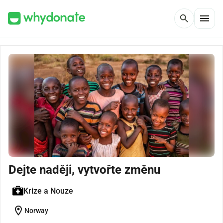
menu
search
Dejte naději, vytvořte změnu
Krize a Nouze
location_on
Norway