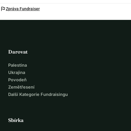
flag
Zpráva Fundraiser
Darovat
Palestina
Ukrajina
Povodeň
Zemětřesení
Další Kategorie Fundraisingu
Sbírka