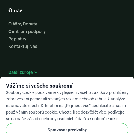
O nás
O WhyDonate
Centrum podpory
Poplatky
Kontaktuj Nás
expand_more
Další zdroje
Vážíme si vašeho soukromí
Soubory cookie používáme k vylepšení vašeho zážitku z prohlížení,
zobrazování personalizovaných reklam nebo obsahu a k analýze
arrow_drop_down
Cs
naší návštěvnosti. Kliknutím na „Přijmout vše“ souhlasíte s naším
používáním souborů cookie. Chcete-li se dozvědět více, podívejte
★★★★★
4,9 / 5 na základě 500+ recenzí
se na naše
zásady ochrany osobních údajů a souborů cookie
.
Spravovat předvolby