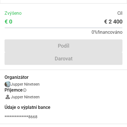
Zvýšeno
Cíl
€ 0
€ 2 400
0%
financováno
Podíl
Darovat
Organizátor
Jupper Nineteen
Příjemce
info
Jupper Nineteen
Údaje o výplatní bance
**************8668