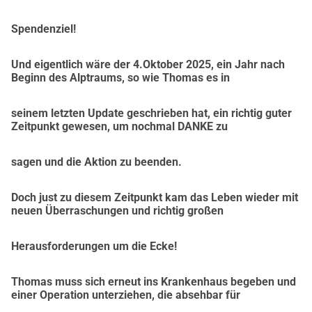
Celý svůj život jsem bojoval. To mě udělalo tím, kým jsem a
na to jsem hrdý. Ani teď se nevzdávám. Nebudu se vzdávat 
Spendenziel!
a
budu pokračovat v boji, pro sebe a svou rodinu.
Und eigentlich wäre der 4.Oktober 2025, ein Jahr nach
Jsem otec a přebírám odpovědnost. Proto vám ze srdce 
Beginn des Alptraums, so wie Thomas es in
děkuji, pokud
mě podpoříte. Pro svou rodinu. Pro naši budoucnost.
seinem letzten Update geschrieben hat, ein richtig guter
Zeitpunkt gewesen, um nochmal DANKE zu
Nový začátek s důstojností
Uprostřed těchto výzev stojí tříletá dcera, pro kterou je 
každý domov
sagen und die Aktion zu beenden.
dobrodružstvím pokud jsou u ní její rodiče. S bezstarostnou 
moudrostí
Doch just zu diesem Zeitpunkt kam das Leben wieder mit
neuen Überraschungen und richtig großen
děti připomíná všem, že domov má více společného s lidmi 
než se zdmi.
Herausforderungen um die Ecke!
Bezbariérový prostor bude více než jen nutností bude 
místem,
Thomas muss sich erneut ins Krankenhaus begeben und
kde bude opět možná samostatnost. Přizpůsobené auto 
einer Operation unterziehen, die absehbar für
nepředstavuje jen