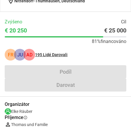
location_on
Nittendorf-Thumhausen, Deutschland
Zvýšeno
Cíl
€ 20 250
€ 25 000
81%
financováno
FR
JU
AD
195
Lidé Darovali
Podíl
Darovat
Organizátor
Elke Räuber
Příjemce
info
Thomas und Familie