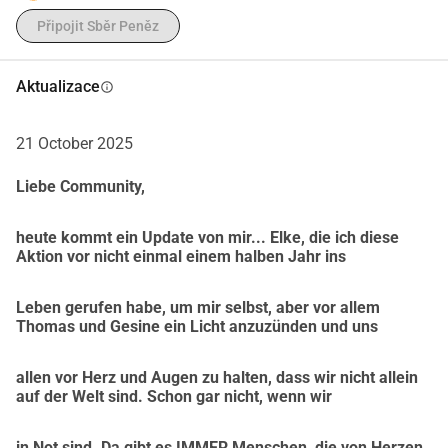
pohromadě, vysvětluje malé dceři, proč tatínek nepřichází 
Připojit Sběr Peněz
domů, a čelí
mnoha dalekosáhlým těžkým rozhodnutím.
Proč Thomas nyní potřebuje naši pomoc?
Aktualizace
info
Akutní onemocnění obrátilo život celé rodiny vzhůru 
nohama:
21 October 2025
 Ztratili svůj domov: 
Bezbarierová úprava není možná.
Stěhování do zcela nového prostředí:
 Kromě fyzických, 
Liebe Community,
psychických a rodinných
přizpůsobení je před nimi úplný nový začátek.
heute kommt ein Update von mir... Elke, die ich diese
Obrovské finanční zatížení:
 Náklady na stěhování, úpravy 
Aktion vor nicht einmal einem halben Jahr ins
bydlení pro osoby se zdravotním postižením, terapie, 
pomůcky a auto přizpůsobené pro vozíčkáře
Leben gerufen habe, um mir selbst, aber vor allem
Thomas und Gesine ein Licht anzuzünden und uns
převyšují finanční možnosti rodiny.
Thomas v minulosti opakovaně pomáhal ostatním v nouzi,
allen vor Herz und Augen zu halten, dass wir nicht allein
lidem i zvířatům. Založil integrační klub, pomáhal 
auf der Welt sind. Schon gar nicht, wenn wir
uprchlíkům
s adaptací, organizoval pomocné transporty do válečných 
in Not sind. Da gibt es IMMER Menschen, die von Herzen