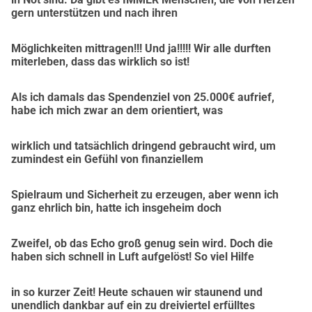
oblastí a angažoval se v
gern unterstützen und nach ihren
environmentálních a sociálních projektech.
Nyní potřebuje naši podporu, neboť ani úrazové pojištění, 
Möglichkeiten mittragen!!! Und ja!!!!! Wir alle durften
ani stát či země neposkytují pomoc,
miterleben, dass das wirklich so ist!
pokud ochrnutí nebylo způsobeno úrazem, ale nemocí.
Na co budou dary konkrétně použity?
Als ich damals das Spendenziel von 25.000€ aufrief,
Stěhování do zcela nového, bezbariérového domova
habe ich mich zwar an dem orientiert, was
Speciální pokračovací terapie, které dávají naději na další 
pokroky a
wirklich und tatsächlich dringend gebraucht wird, um
zumindest ein Gefühl von finanziellem
které jsou jen částečně hrazeny pojišťovnami
Druhý vozík, který umožní více samostatnosti v 
Spielraum und Sicherheit zu erzeugen, aber wenn ich
každodenním životě
ganz ehrlich bin, hatte ich insgeheim doch
Auto, které Thomasovi navzdory jeho omezením poskytne 
mobilitu
Zweifel, ob das Echo groß genug sein wird. Doch die
Thomasova vlastní slova
haben sich schnell in Luft aufgelöst! So viel Hilfe
Když jsme Thomase navštívili na rehabilitaci, řekl s 
odhodláním, které jeho
in so kurzer Zeit! Heute schauen wir staunend und
rodina a přátelé na něm tak oceňují:
unendlich dankbar auf ein zu dreiviertel erfülltes