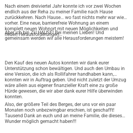
Nach einem dreiviertel Jahr konnte ich vor zwei Wochen
endlich aus der Reha zu meiner Familie nach Hause
zurückkehren. Nach Hause… wo fast nichts mehr war wie
vorher. Eine neue, barrierefreie Wohnung an einem
komplett neuen Wohnort mit neuen Möglichkeiten und
Aber ich bin ZU HAUSE! Bei meinen Lieben! Und
neuen Herausforderungen…
gemeinsam werden wir alle Herausforderungen meistern!
Den Kauf des neuen Autos konnten wir dank eurer
Unterstützung schon bewältigen. Und auch den Umbau in
eine Version, die ich als Rollifahrer handhaben kann,
konnten wir in Auftrag geben. Und nicht zuletzt der Umzug
wäre allein aus eigener finanzieller Kraft eine zu große
Hürde gewesen, die wir aber dank eurer Hilfe überwinden
konnten.
Also, der größere Teil des Berges, der uns vor ein paar
Monaten noch unbezwingbar erschien, ist geschafft!
Tausend Dank an euch und an meine Familie, die dieses
Wunder möglich gemacht haben!!!