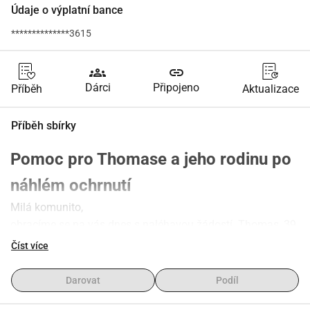
Údaje o výplatní bance
**************3615
groups
link
Dárci
Připojeno
Příběh
Aktualizace
Příběh sbírky
Pomoc pro Thomase a jeho rodinu po 
náhlém ochrnutí
Milá komunito,
obracíme se na vás dnes s naléhavou žádostí. Thomas, 39 
let,
Číst více
ženatý a otec tříleté dcery, potřebuje vaši podporu.
Noční můra, ze které se nelze probudit
Darovat
Podíl
V září 2024 začalo to, co by žádná rodina neměla zažít. 