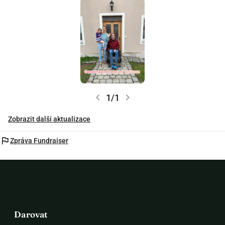
chevron_left
chevron_right
1/1
Zobrazit další aktualizace
flag
Zpráva Fundraiser
Darovat