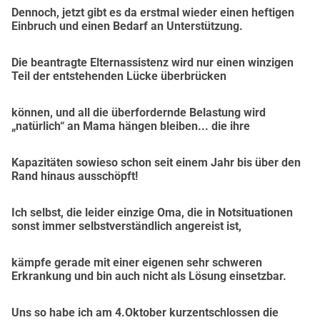
překážkám poznamenáno nadějí, důstojností a novými
Dennoch, jetzt gibt es da erstmal wieder einen heftigen
možnostmi.
Einbruch und einen Bedarf an Unterstützung.
Vděčnost a důvěra, Thomasovi přátelé a rodina
Die beantragte Elternassistenz wird nur einen winzigen
Teil der entstehenden Lücke überbrücken
können, und all die überfordernde Belastung wird
„natürlich“ an Mama hängen bleiben... die ihre
Kapazitäten sowieso schon seit einem Jahr bis über den
Rand hinaus ausschöpft!
Ich selbst, die leider einzige Oma, die in Notsituationen
sonst immer selbstverständlich angereist ist,
kämpfe gerade mit einer eigenen sehr schweren
Erkrankung und bin auch nicht als Lösung einsetzbar.
Uns so habe ich am 4.Oktober kurzentschlossen die