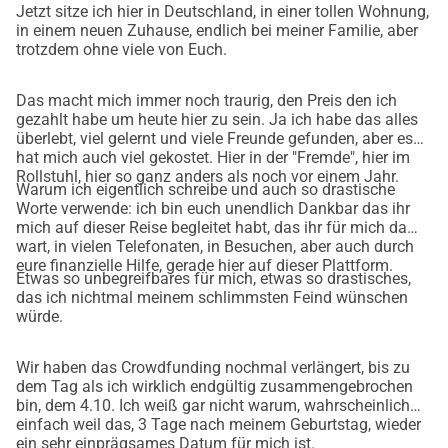
Jetzt sitze ich hier in Deutschland, in einer tollen Wohnung,
in einem neuen Zuhause, endlich bei meiner Familie, aber
trotzdem ohne viele von Euch.
Das macht mich immer noch traurig, den Preis den ich
gezahlt habe um heute hier zu sein. Ja ich habe das alles
überlebt, viel gelernt und viele Freunde gefunden, aber es
hat mich auch viel gekostet. Hier in der "Fremde", hier im
Rollstuhl, hier so ganz anders als noch vor einem Jahr.
Warum ich eigentlich schreibe und auch so drastische
Worte verwende: ich bin euch unendlich Dankbar das ihr
mich auf dieser Reise begleitet habt, das ihr für mich da
wart, in vielen Telefonaten, in Besuchen, aber auch durch
eure finanzielle Hilfe, gerade hier auf dieser Plattform.
Etwas so unbegreifbares für mich, etwas so drastisches,
das ich nichtmal meinem schlimmsten Feind wünschen
würde.
Wir haben das Crowdfunding nochmal verlängert, bis zu
dem Tag als ich wirklich endgültig zusammengebrochen
bin, dem 4.10. Ich weiß gar nicht warum, wahrscheinlich
einfach weil das, 3 Tage nach meinem Geburtstag, wieder
ein sehr einprägsames Datum für mich ist.