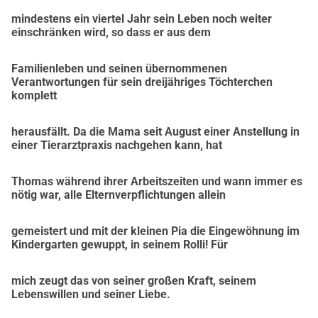
transport, ale znovu získanou svobodu. Co nyní chybí, jsou 
mindestens ein viertel Jahr sein Leben noch weiter
finanční
einschränken wird, so dass er aus dem
prostředky, aby tento nový začátek nejen zvládli, ale udělali 
z něj krok vpřed.
Familienleben und seinen übernommenen
Společně pro Thomase a jeho rodinu
Verantwortungen für sein dreijähriges Töchterchen
V okamžicích jako jsou tyto se ukazuje síla komunity. 
komplett
Každý dar
bez ohledu na výši je cenným příspěvkem, který pomáhá 
herausfällt. Da die Mama seit August einer Anstellung in
einer Tierarztpraxis nachgehen kann, hat
Thomasovi a jeho rodině
zvládnout tuto nečekanou životní cestu.
Thomas während ihrer Arbeitszeiten und wann immer es
Vaší podporou umožňujete nejen praktickou pomoc, ale 
nötig war, alle Elternverpflichtungen allein
také darujete
naději a pocit, že v těžkých časech nejsou sami.
gemeistert und mit der kleinen Pia die Eingewöhnung im
Prosíme, pomozte, jak můžete, a sdílejte tuto výzvu se 
Kindergarten gewuppt, in seinem Rolli! Für
svými blízkými.
Společně můžeme pro Thomase a jeho rodinu postavit 
mich zeugt das von seiner großen Kraft, seinem
most do nového
Lebenswillen und seiner Liebe.
kapitolu jejich života jednoho, které bude navzdory všem 