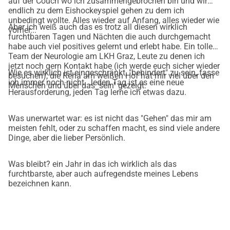
auf der Couch wo ich zusammengebrochen bin und wir
endlich zu dem Eishockeyspiel gehen zu dem ich
unbedingt wollte. Alles wieder auf Anfang, alles wieder wie
Aber ich weiß auch das es trotz all diesen wirklich
vorher...
furchtbaren Tagen und Nächten die auch durchgemacht
habe auch viel positives gelernt und erlebt habe. Ein tolles
Team der Neurologie am LKH Graz, Leute zu denen ich
jetzt noch gern Kontakt habe (ich werde euch sicher wieder
Wie es wirklich ist eingeschränkt, "behindert" zu sein, fasse
besuchen), die Reha am weißen Hof hat mir viel über den
ich immer noch nicht. Jeden Tag ist es eine neue
Menschen und über das "sein" gezeigt.
Herausforderung, jeden Tag lerne ich etwas dazu.
Was unerwartet war: es ist nicht das "Gehen" das mir am
meisten fehlt, oder zu schaffen macht, es sind viele andere
Dinge, aber die lieber Persönlich.
Was bleibt? ein Jahr in das ich wirklich als das
furchtbarste, aber auch aufregendste meines Lebens
bezeichnen kann.