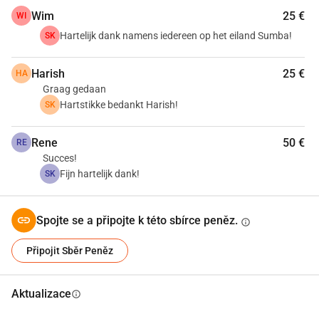
Wim
25 €
WI
Hartelijk dank namens iedereen op het eiland Sumba!
SK
Harish
25 €
HA
Graag gedaan
Hartstikke bedankt Harish!
SK
Rene
50 €
RE
Succes!
Fijn hartelijk dank!
SK
Spojte se a připojte k této sbírce peněz.
info
Připojit Sběr Peněz
Aktualizace
info