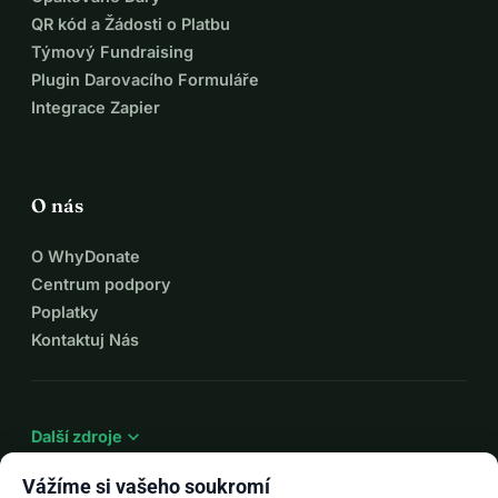
QR kód a Žádosti o Platbu
Týmový Fundraising
Plugin Darovacího Formuláře
Integrace Zapier
O nás
O WhyDonate
Centrum podpory
Poplatky
Kontaktuj Nás
expand_more
Další zdroje
Vážíme si vašeho soukromí