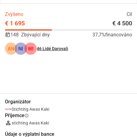
Zvýšeno
Cíl
€ 1 695
€ 4 500
148
Zbývající dny
37,7%
financováno
AN
NI
WI
46
Lidé Darovali
Podíl
Darovat
Organizátor
Stichting Awas Kaki
Příjemce
info
stichting Awas Kaki
Údaje o výplatní bance