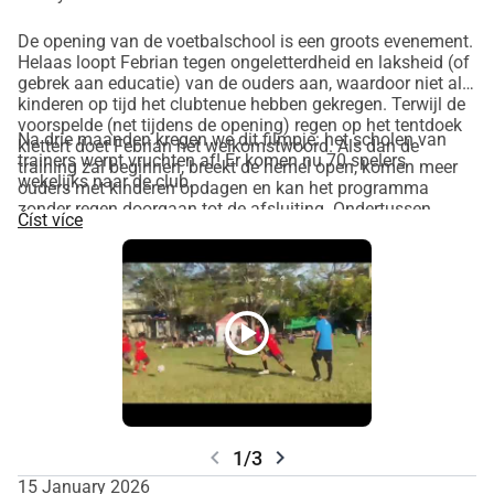
Ronald actief in februari op de school).
De opening van de voetbalschool is een groots evenement.
Helaas loopt Febrian tegen ongeletterdheid en laksheid (of
gebrek aan educatie) van de ouders aan, waardoor niet alle
kinderen op tijd het clubtenue hebben gekregen. Terwijl de
voorspelde (net tijdens de opening) regen op het tentdoek
Na drie maanden kregen we dit filmpje: het scholen van
klettert doet Febrian het welkomstwoord. Als dan de
trainers werpt vruchten af! Er komen nu 70 spelers
training zal beginnen, breekt de hemel open, komen meer
wekelijks naar de club.
ouders met kinderen opdagen en kan het programma
zonder regen doorgaan tot de afsluiting. Ondertussen
Číst více
schoolt en motiveert Ronald de ouders en de trainers.
play_circle
chevron_left
chevron_right
1/3
15 January 2026