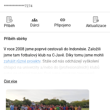
**************7274
groups
link
Dárci
Připojeno
Příběh
Aktualizace
Příběh sbírky
V roce 2008 jsme poprvé cestovali do Indonésie. Založili 
jsme tam fotbalový klub na C-Javě. Díky tomu jsme mohli 
zahájit různé projekty
. Stále od nás odcházejí vyškolení 
chlapci na univerzity a/nebo do (profesionálních) klubů 
nebo se stávají trenéry. Dali jsme stovkám teenagerů 
budoucnost díky našim školením. Trenér Peter je 
Číst více
zodpovědný za tento projekt na Sumbě a náš projektový 
vedoucí pro Javu.
Jeden z těchto chlapců je nyní naším projektovým 
manažerem a získal srdce pro ostrov Sumba. Ostrov, kde 
play_circle