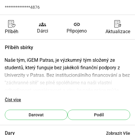
**************4876
groups
link
Dárci
Připojeno
Příběh
Aktualizace
Příběh sbírky
Naše tým, iGEM Patras, je výzkumný tým složený ze 
studentů, který funguje bez jakékoli finanční podpory z 
Univerzity v Patras. Bez institucionálního financování a bez 
"záchranné sítě" se plně spoléháme na naši vlastní 
odhodlanost, vynalézavost a víru, že naše práce může 
změnit životy. Navzdory těmto omezením jsme odhodláni 
Číst více
čelit vážným vědeckým výzvám, které ovlivňují velké a 
zranitelné populace po celém světě. Každý experiment, 
Darovat
Podíl
každá myšlenka a každý krok vpřed je výsledkem studentů, 
kteří odmítají zůstat nečinní, zatímco kritické problémy 
Dary
Zobrazit Vše