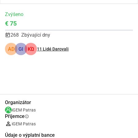
Zvýšeno
€ 75
268
Zbývající dny
AD
GI
ΚΏ
11
Lidé Darovali
Podíl
Darovat
Organizátor
iGEM Patras
Příjemce
info
iGEM Patras
Údaje o výplatní bance