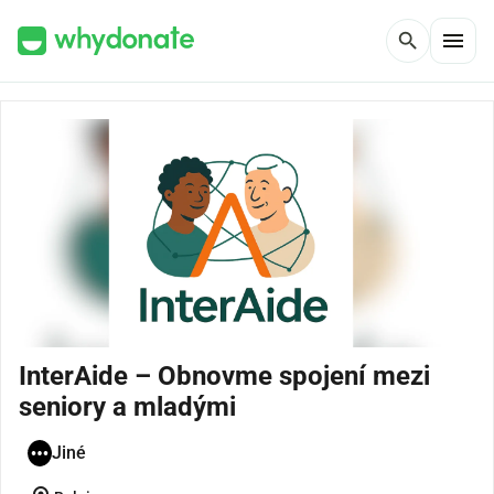
menu
search
InterAide – Obnovme spojení mezi
seniory a mladými
Jiné