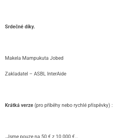
Srdečné díky.
Makela Mampukuta Jobed
Zakladatel – ASBL InterAide
Krátká verze
(pro příběhy nebo rychlé příspěvky) :
„Jsme pouze na 50 € z 10 000 €…