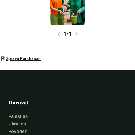
chevron_left
chevron_right
1/1
flag
Zpráva Fundraiser
Darovat
Palestina
Ukrajina
Povodeň