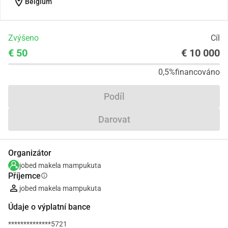
location_on
Belgium
Zvýšeno
Cíl
€ 50
€ 10 000
0,5%
financováno
Podíl
Darovat
Organizátor
jobed makela mampukuta
Příjemce
info
jobed makela mampukuta
Údaje o výplatní bance
**************5721