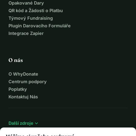
Opakované Dary
QR kód a Žádosti o Platbu
Týmový Fundraising
Plugin Darovacího Formuláře
Integrace Zapier
O nás
O WhyDonate
Centrum podpory
Poplatky
Kontaktuj Nás
expand_more
Další zdroje