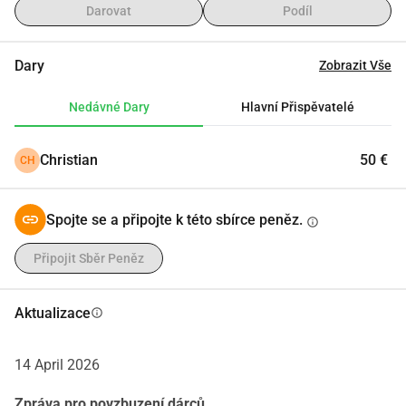
Darovat
Podíl
Dary
Zobrazit Vše
Nedávné Dary
Hlavní Přispěvatelé
Christian
50 €
CH
Spojte se a připojte k této sbírce peněz.
info
Připojit Sběr Peněz
Aktualizace
info
14 April 2026
Zpráva pro povzbuzení dárců