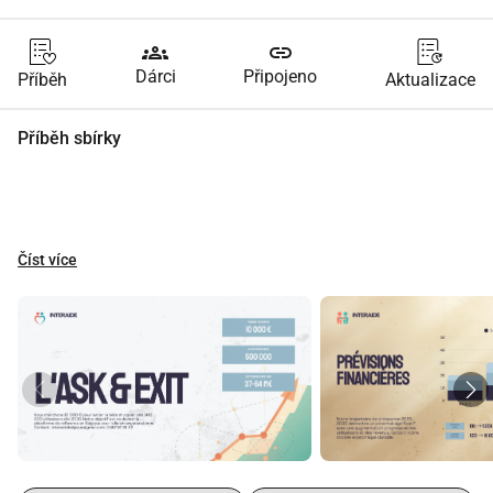
groups
link
Dárci
Připojeno
Příběh
Aktualizace
Příběh sbírky
Číst více