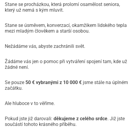
Stane se procházkou, která prolomí osamělost seniora,
který už nemá s kým mluvit.
Stane se úsměvem, konverzací, okamžikem lidského tepla
mezi mladým člověkem a starší osobou.
Nežádáme vás, abyste zachránili svět.
Žádáme vás jen o pomoc při vytváření spojení tam, kde už
žádné není.
Se pouze
50 € vybranými z 10 000 €
jsme stále na úplném
začátku.
Ale hluboce v to věříme.
Pokud jste již darovali:
děkujeme z celého srdce
. Již jste
součástí tohoto krásného příběhu.