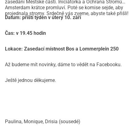
zasedání Městské části. Iniciátorka a Ochrana Stromů
Amsterdam krátce promluví. Poté se komise sejde, aby
projednala stromy. Srdečně vás zveme, abyste také přišli!
Datum: příští týden v úterý 10. září
Čas: v 19.45 hodin
Lokace: Zasedací místnost Bos a Lommerplein 250
Až budeme mít novinky, dáme to vědět na Facebooku.
Ještě jednou děkujeme.
Paulina, Monique, Drisia (sousedé)