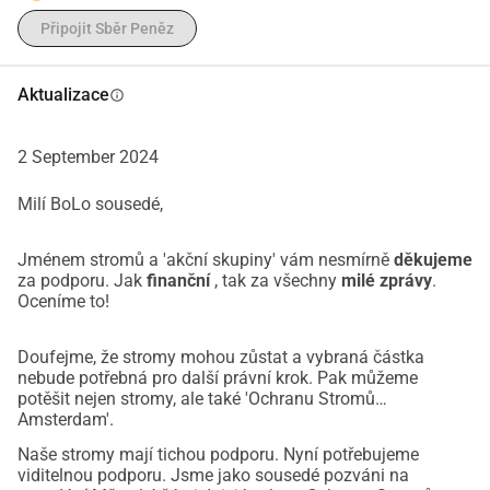
Připojit Sběr Peněz
Aktualizace
info
2 September 2024
Milí BoLo sousedé,
Jménem stromů a 'akční skupiny' vám nesmírně
děkujeme
za podporu. Jak
finanční
, tak za všechny
milé zprávy
.
Oceníme to!
Doufejme, že stromy mohou zůstat a vybraná částka
nebude potřebná pro další právní krok. Pak můžeme
potěšit nejen stromy, ale také 'Ochranu Stromů
Amsterdam'.
Naše stromy mají tichou podporu. Nyní potřebujeme
viditelnou podporu. Jsme jako sousedé pozváni na