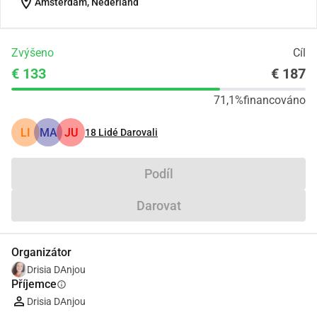
location_on
Amsterdam, Nederland
Zvýšeno
Cíl
€ 133
€ 187
71,1%
financováno
LI
MA
JU
18
Lidé Darovali
Podíl
Darovat
Organizátor
Drisia DAnjou
Příjemce
info
Drisia DAnjou