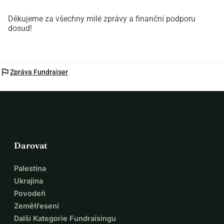
Děkujeme za všechny milé zprávy a finanční podporu
dosud!
flag
Zpráva Fundraiser
Darovat
Palestina
Ukrajina
Povodeň
Zemětřesení
Další Kategorie Fundraisingu