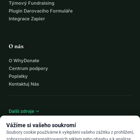
Týmový Fundraising
Plugin Darovacího Formuláře
Integrace Zapier
O nás
O WhyDonate
Centrum podpory
Poplatky
Kontaktuj Nás
expand_more
Další zdroje
Vážíme si vašeho soukromí
Soubory cookie používáme k vylepšení vašeho zážitku z prohlížení,
zobrazování personalizovaných reklam nebo obsahu a k analýze