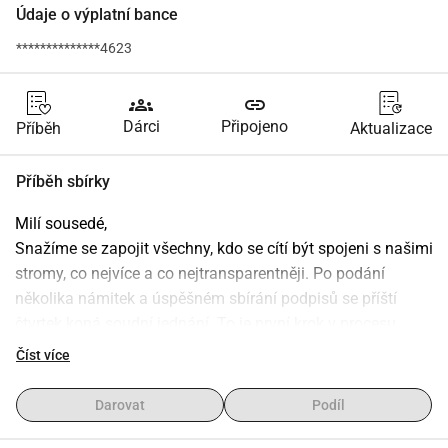
Údaje o výplatní bance
**************4623
groups
link
Dárci
Připojeno
Příběh
Aktualizace
Příběh sbírky
Milí sousedé,
Snažíme se zapojit všechny, kdo se cítí být spojeni s našimi 
stromy, co nejvíce a co nejtransparentněji. Po podání 
několika námitek a úspěšném sbírání podpisů se příští 
čtvrtek koná soudní jednání. To je první krok v procesu, 
který je nezbytný k zajištění toho, aby práce nezačaly dříve, 
Číst více
než budou všechny námitky projednány. S tím jsou spojeny 
náklady ve výši 187,- Kč. Tyto náklady nyní uhradila 
Darovat
Podíl
iniciátorka. Bylo by skvělé, kdybychom se o náklady mohli 