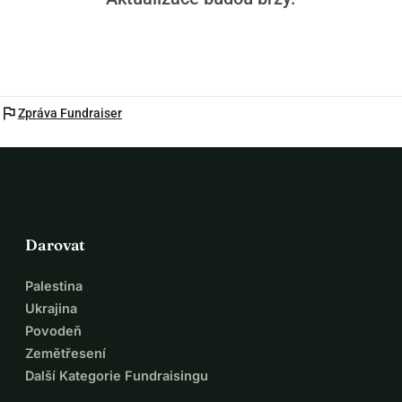
flag
Zpráva Fundraiser
Darovat
Palestina
Ukrajina
Povodeň
Zemětřesení
Další Kategorie Fundraisingu