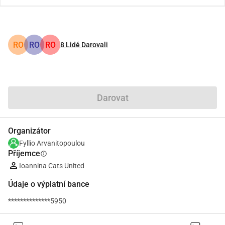
RO
RO
RO
8
Lidé Darovali
Podíl
Darovat
Organizátor
Fyllio Arvanitopoulou
Příjemce
info
Ioannina Cats United
Údaje o výplatní bance
**************5950