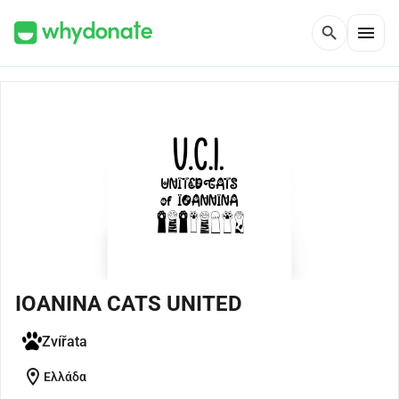
menu
search
IOANINA CATS UNITED
Zvířata
location_on
Ελλάδα