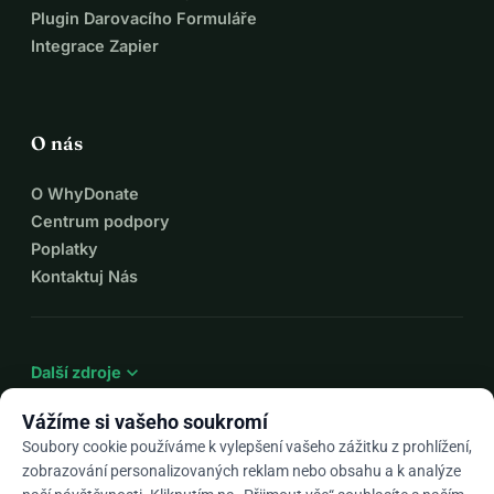
Plugin Darovacího Formuláře
Integrace Zapier
O nás
O WhyDonate
Centrum podpory
Poplatky
Kontaktuj Nás
expand_more
Další zdroje
Vážíme si vašeho soukromí
Soubory cookie používáme k vylepšení vašeho zážitku z prohlížení,
zobrazování personalizovaných reklam nebo obsahu a k analýze