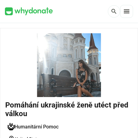
menu
search
Pomáhání ukrajinské ženě utéct před
válkou
Humanitární Pomoc