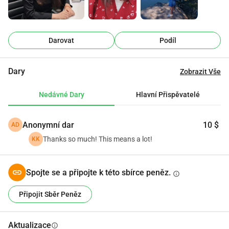
je neocenitelná při proměně mých snů o bezpečnějším a 
zdravějším životě v realitu. Děkuji za vaši laskavost a víru v 
mou cestu.
Darovat
Podíl
Dary
Zobrazit Vše
Nedávné Dary
Hlavní Přispěvatelé
Anonymní dar
10 $
AD
Thanks so much! This means a lot!
KK
Spojte se a připojte k této sbírce peněz.
info
Připojit Sběr Peněz
Aktualizace
info