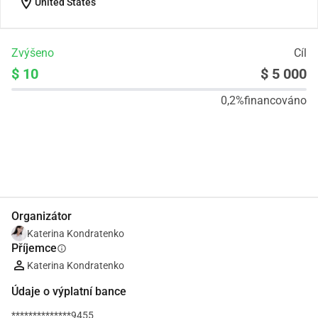
location_on
United States
Zvýšeno
Cíl
$ 10
$ 5 000
0,2%
financováno
Podíl
Darovat
Organizátor
Katerina Kondratenko
Příjemce
info
Katerina Kondratenko
Údaje o výplatní bance
**************9455