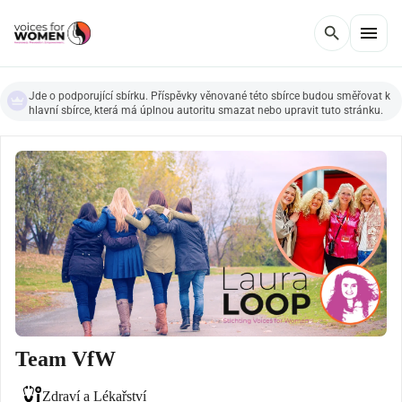
menu
search
Jde o podporující sbírku. Příspěvky věnované této sbírce budou směřovat k
hlavní sbírce, která má úplnou autoritu smazat nebo upravit tuto stránku.
Team VfW
Zdraví a Lékařství