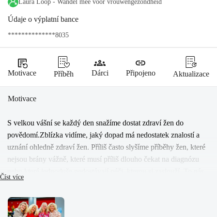
Laura Loop - Wandel mee voor vrouwengezondheid
Údaje o výplatní bance
**************8035
source_notes
groups
link
Motivace
Dárci
Připojeno
Příběh
Aktualizace
Motivace
S velkou vášní se každý den snažíme dostat zdraví žen do 
povědomí.Zblízka vidíme, jaký dopad má nedostatek znalostí a 
uznání ohledně zdraví žen. Příliš často slyšíme příběhy žen, které 
nejsou brány vážně, které musí příliš dlouho čekat na diagnózu 
nebo které jednoduše nedostávají péči, kterou si zaslouží. To nás 
Číst více
zasahuje a motivuje nás k akci.Proto se my, jako jádrový tým, 
účastníme Laura Loop. Nejen abychom vybrali peníze, ale také 
abychom se doslova dali do pohybu pro změnu. Každý krok, 