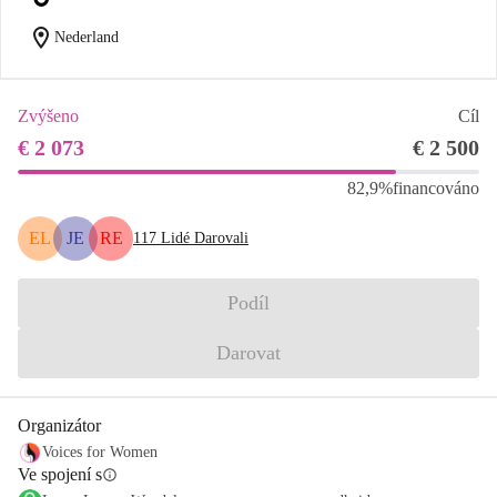
location_on
Nederland
Zvýšeno
Cíl
€ 2 073
€ 2 500
82,9%
financováno
EL
JE
RE
117
Lidé Darovali
Podíl
Darovat
Organizátor
Voices for Women
Ve spojení s
info